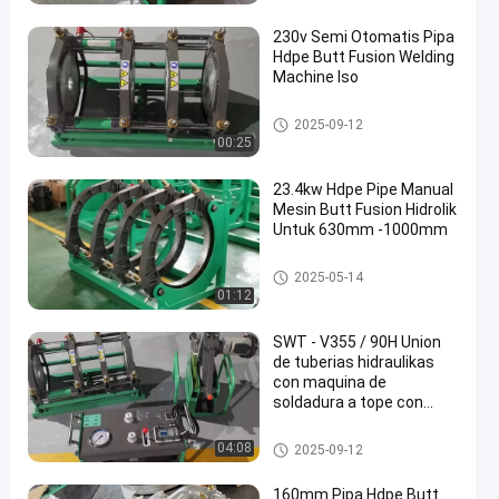
DPE
230v Semi Otomatis Pipa
Hdpe Butt Fusion Welding
Machine Iso
Mesin Las Butt Fusion Pipa H
2025-09-12
DPE
00:25
23.4kw Hdpe Pipe Manual
Mesin Butt Fusion Hidrolik
Untuk 630mm -1000mm
Mesin Las Butt Fusion Pipa H
2025-05-14
DPE
01:12
SWT - V355 / 90H Union
de tuberias hidraulikas
con maquina de
soldadura a tope con
certificacion CE
Mesin Las Hidrolik Butt Fusion
04:08
2025-09-12
160mm Pipa Hdpe Butt