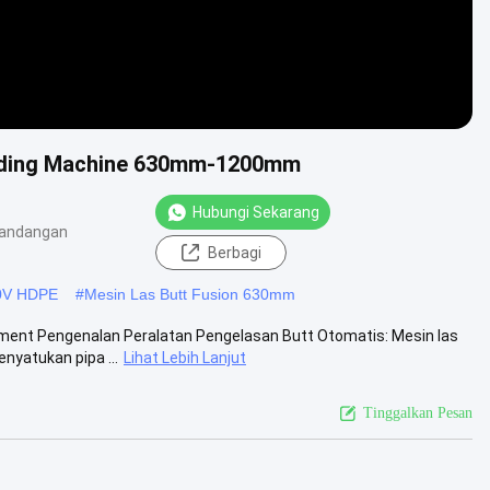
elding Machine 630mm-1200mm
Hubungi Sekarang
pandangan
Berbagi
00V HDPE
#
Mesin Las Butt Fusion 630mm
ment Pengenalan Peralatan Pengelasan Butt Otomatis: Mesin las
nyatukan pipa ...
Lihat Lebih Lanjut
Tinggalkan Pesan