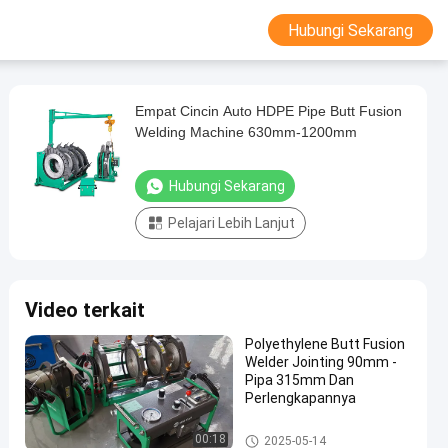
Hubungi Sekarang
Empat Cincin Auto HDPE Pipe Butt Fusion
Welding Machine 630mm-1200mm
Hubungi Sekarang
Pelajari Lebih Lanjut
Video terkait
Polyethylene Butt Fusion
Welder Jointing 90mm -
Pipa 315mm Dan
Perlengkapannya
Mesin Las Butt Fusion Pipa H
00:18
2025-05-14