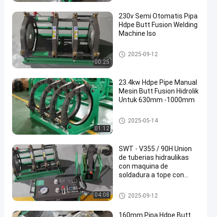
DPE
230v Semi Otomatis Pipa
Hdpe Butt Fusion Welding
Machine Iso
Mesin Las Butt Fusion Pipa H
2025-09-12
DPE
00:25
23.4kw Hdpe Pipe Manual
Mesin Butt Fusion Hidrolik
Untuk 630mm -1000mm
Mesin Las Butt Fusion Pipa H
2025-05-14
DPE
01:12
SWT - V355 / 90H Union
de tuberias hidraulikas
con maquina de
soldadura a tope con
certificacion CE
Mesin Las Hidrolik Butt Fusion
04:08
2025-09-12
160mm Pipa Hdpe Butt