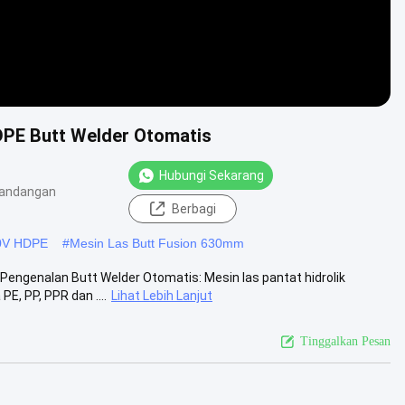
PE Butt Welder Otomatis
Hubungi Sekarang
pandangan
Berbagi
00V HDPE
#
Mesin Las Butt Fusion 630mm
Pengenalan Butt Welder Otomatis: Mesin las pantat hidrolik
, PP, PPR dan ....
Lihat Lebih Lanjut
Tinggalkan Pesan