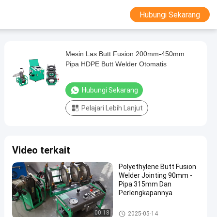
Hubungi Sekarang
Mesin Las Butt Fusion 200mm-450mm
Pipa HDPE Butt Welder Otomatis
Hubungi Sekarang
Pelajari Lebih Lanjut
Video terkait
Polyethylene Butt Fusion
Welder Jointing 90mm -
Pipa 315mm Dan
Perlengkapannya
Mesin Las Butt Fusion Pipa H
00:18
2025-05-14