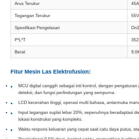
Arus Terukur
45A
Tegangan Terukur
55V
Spesifikasi Pengelasan
Dn2
P*L*T
352
Berat
9.0
Fitur Mesin Las Elektrofusion:
MCU digital canggih sebagai inti kontrol, dengan pengaturan
deteksi, dan fungsi perlindungan yang sempurna.
LCD kecerahan tinggi, operasi multi bahasa, antarmuka man
Input tegangan suplai lebar 20%, sepenuhnya beradaptasi d
lokasi konstruksi yang kompleks.
Waktu respons keluaran yang cepat saat catu daya putus, stabi