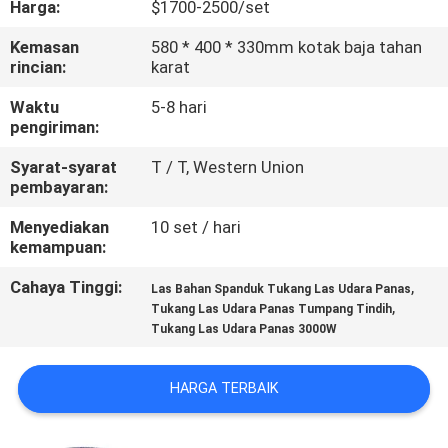
Harga:
$1700-2500/set
KUALITAS
Kemasan
580 * 400 * 330mm kotak baja tahan
rincian:
karat
HUBUNGI
KAMI
Waktu
5-8 hari
pengiriman:
Syarat-syarat
T / T, Western Union
BLOG
pembayaran:
Menyediakan
10 set / hari
PERMINTAAN
kemampuan:
PENAWARAN
Cahaya Tinggi:
,
Las Bahan Spanduk Tukang Las Udara Panas
,
Tukang Las Udara Panas Tumpang Tindih
Tukang Las Udara Panas 3000W
SITEMAP
HARGA TERBAIK
PRIVACY
POLICY