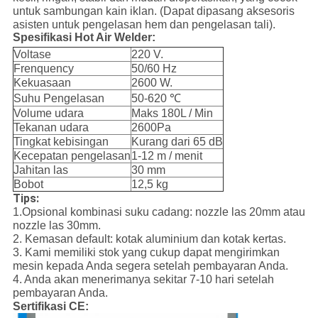
untuk sambungan kain iklan. (Dapat dipasang aksesoris
asisten untuk pengelasan hem dan pengelasan tali).
Spesifikasi Hot Air Welder:
Voltase
220 V.
Frenquency
50/60 Hz
Kekuasaan
2600 W.
Suhu Pengelasan
50-620 ℃
Volume udara
Maks 180L / Min
Tekanan udara
2600Pa
Tingkat kebisingan
Kurang dari 65 dB
Kecepatan pengelasan
1-12 m / menit
Jahitan las
30 mm
Bobot
12,5 kg
Tips:
1.Opsional kombinasi suku cadang: nozzle las 20mm atau
nozzle las 30mm.
2. Kemasan default: kotak aluminium dan kotak kertas.
3. Kami memiliki stok yang cukup dapat mengirimkan
mesin kepada Anda segera setelah pembayaran Anda.
4. Anda akan menerimanya sekitar 7-10 hari setelah
pembayaran Anda.
Sertifikasi CE: