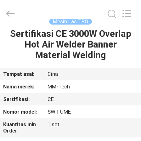
2026
Hebei
Mingmai
Technology
Co.,Ltd.
Mesin Las TPO
All
Rights
Sertifikasi CE 3000W Overlap
RUMAH
Reserved.
Hot Air Welder Banner
PRODUK
Material Welding
TENTANG
Tempat asal:
Cina
KAMI
Nama merek:
MM-Tech
Sertifikasi:
CE
TUR
Nomor model:
SWT-UME
PABRIK
Kuantitas min
1 set
Order:
KONTROL