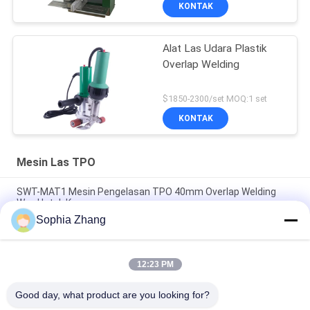
KONTAK
Alat Las Udara Plastik
Overlap Welding
$1850-2300/set MOQ:1 set
KONTAK
Mesin Las TPO
SWT-MAT1 Mesin Pengelasan TPO 40mm Overlap Welding
Way Untuk Kanvas
Sophia Zhang
Mesin Las TPO SWT-UME 40MM untuk Spanduk PVC,
Pengelas Udara Panas
12:23 PM
SWT-TAC Semi Otomatis Membran Atap Tpo Mesin
Pengelasan
Good day, what product are you looking for?