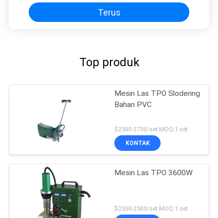
Terus
Top produk
Mesin Las TPO Slodering
Bahan PVC
$2500-2750/set MOQ:1 set
KONTAK
Mesin Las TPO 3600W
$2300-2500/set MOQ:1 set