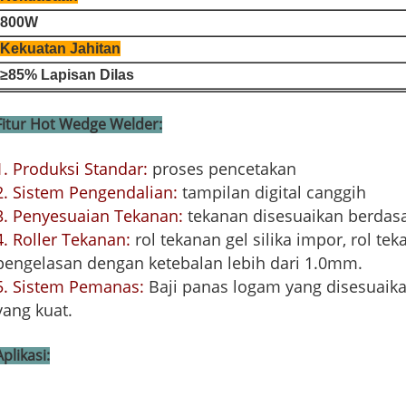
800W
Kekuatan Jahitan
≥85% Lapisan Dilas
Fitur Hot Wedge Welder:
1. Produksi Standar:
proses pencetakan
2. Sistem Pengendalian:
tampilan digital canggih
3. Penyesuaian Tekanan:
tekanan disesuaikan berdasa
4. Roller Tekanan:
rol tekanan gel silika impor, rol te
pengelasan dengan ketebalan lebih dari 1.0mm.
5. Sistem Pemanas:
Baji panas logam yang disesuai
yang kuat.
Aplikasi: