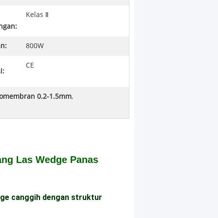
Kelas Ⅱ
ngan:
n:
800W
CE
i:
eomembran 0.2-1.5mm
,
ang Las Wedge Panas
ge canggih dengan struktur 