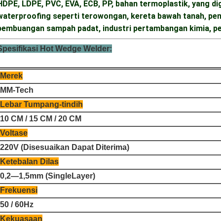
HDPE, LDPE, PVC, EVA, ECB, PP, bahan termoplastik, yang di
waterproofing seperti terowongan, kereta bawah tanah, peme
pembuangan sampah padat, industri pertambangan kimia, peng
Spesifikasi Hot Wedge Welder:
Merek
MM-Tech
Lebar Tumpang-tindih
10 CM / 15 CM / 20 CM
Voltase
220V (Disesuaikan Dapat Diterima)
Ketebalan Dilas
0,2—1,5mm (SingleLayer)
Frekuensi
50 / 60Hz
Kekuasaan