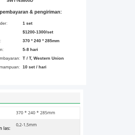
SWT-NS800D
t pembayaran & pengiriman:
der:
1 set
$1200-1300/set
:
370 * 240 * 285mm
n:
5-8 hari
embayaran:
T / T, Western Union
emampuan:
10 set / hari
370 * 240 * 285mm
0,2-1,5mm
n las: