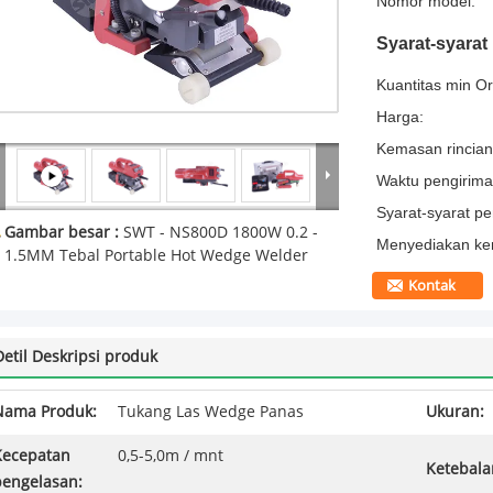
Nomor model:
Syarat-syara
Kuantitas min Or
Harga:
Kemasan rincian
Waktu pengirima
Syarat-syarat p
Gambar besar :
SWT - NS800D 1800W 0.2 -
Menyediakan k
1.5MM Tebal Portable Hot Wedge Welder
Kontak
Detil Deskripsi produk
Nama Produk:
Tukang Las Wedge Panas
Ukuran:
Kecepatan
0,5-5,0m / mnt
Ketebala
pengelasan: