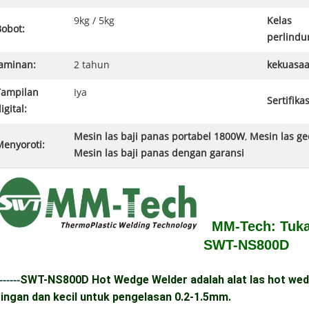
9kg / 5kg
Kelas
Bobot:
perlindu
Jaminan:
2 tahun
kekuasaa
Tampilan
Iya
Sertifikas
igital:
Mesin las baji panas portabel 1800W
,
Mesin las g
Menyoroti:
Mesin las baji panas dengan garansi
MM-Tech: Tuk
SWT-NS800D
SWT-NS800D Hot Wedge Welder adalah alat las hot wed
------
ringan dan kecil untuk pengelasan 0.2-1.5mm.