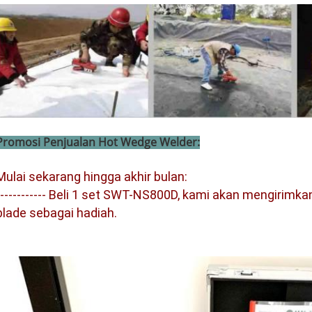
Promosi Penjualan Hot Wedge Welder:
Mulai sekarang hingga akhir bulan:
------------ Beli 1 set SWT-NS800D, kami akan mengirimkan 
blade sebagai hadiah.