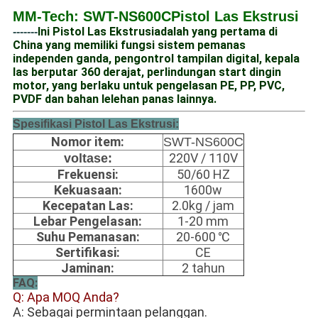
MM-Tech: SWT-NS600C
Pistol Las Ekstrusi
Ini 
Pistol Las Ekstrusi
adalah yang pertama di 
-------
China yang memiliki fungsi sistem pemanas 
independen ganda, pengontrol tampilan digital, kepala 
las berputar 360 derajat, perlindungan start dingin 
motor, yang berlaku untuk pengelasan PE, PP, PVC, 
PVDF dan bahan lelehan panas lainnya.
Spesifikasi Pistol Las Ekstrusi:
Nomor item:
SWT-NS600C
220V / 110V
voltase:
Frekuensi:
50/60 HZ
Kekuasaan:
1600w
Kecepatan Las:
2.0kg / jam
Lebar Pengelasan:
1-20 mm
Suhu Pemanasan:
20-600 ℃
Sertifikasi:
CE
Jaminan:
2 tahun
FAQ:
Q:
 Apa MOQ Anda?
A: Sebagai permintaan pelanggan. 