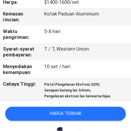
Harga:
$1400-1600/set
KUALITAS
Kemasan
Kotak Paduan Aluminium
rincian:
HUBUNGI
KAMI
Waktu
5-8 hari
pengiriman:
Syarat-syarat
T / T, Western Union
BERITA
pembayaran:
Menyediakan
10 set / hari
BLOG
kemampuan:
Cahaya Tinggi:
,
Pistol Pengelasan Ekstrusi 220V
PERMINTAAN
,
Senapan batang las 3/4mm
Pengelasan ekstrusi las berwarna hijau
PENAWARAN
HARGA TERBAIK
SITEMAP