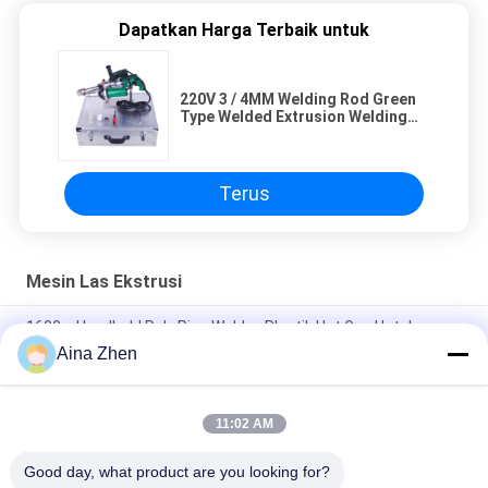
Dapatkan Harga Terbaik untuk
220V 3 / 4MM Welding Rod Green
Type Welded Extrusion Welding
Gun
Terus
Mesin Las Ekstrusi
1600w Handheld Poly Pipe Welder, Plastik Hot Gun Untuk
Budidaya
Aina Zhen
Mesin Las Ekstrusi 1350W, Pistol Las Ekstrusi Plastik
11:02 AM
Mesin Las Ekstrusi Solder Pipa Khusus Dengan Hot Air Gun
SWT-NS600C
Good day, what product are you looking for?