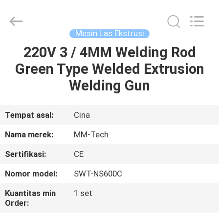
2026
Hebei
Mingmai
Technology
Co.,Ltd.
Mesin Las Ekstrusi
All
Rights
220V 3 / 4MM Welding Rod
RUMAH
Reserved.
Green Type Welded Extrusion
PRODUK
Welding Gun
TENTANG
Tempat asal:
Cina
KAMI
Nama merek:
MM-Tech
Sertifikasi:
CE
TUR
Nomor model:
SWT-NS600C
PABRIK
Kuantitas min
1 set
Order:
KONTROL