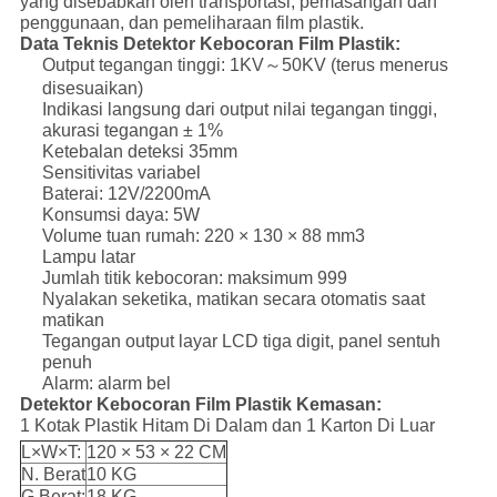
yang disebabkan oleh transportasi, pemasangan dan
penggunaan, dan pemeliharaan film plastik.
Data Teknis Detektor Kebocoran Film Plastik:
Output tegangan tinggi: 1KV～50KV (terus menerus
disesuaikan)
Indikasi langsung dari output nilai tegangan tinggi,
akurasi tegangan ± 1%
Ketebalan deteksi 35mm
Sensitivitas variabel
Baterai: 12V/2200mA
Konsumsi daya: 5W
Volume tuan rumah: 220 × 130 × 88 mm3
Lampu latar
Jumlah titik kebocoran: maksimum 999
Nyalakan seketika, matikan secara otomatis saat
matikan
Tegangan output layar LCD tiga digit, panel sentuh
penuh
Alarm: alarm bel
Detektor Kebocoran Film Plastik Kemasan:
1 Kotak Plastik Hitam Di Dalam dan 1 Karton Di Luar
L×W×T:
120 × 53 × 22 CM
N. Berat
10 KG
G.Berat:
18 KG