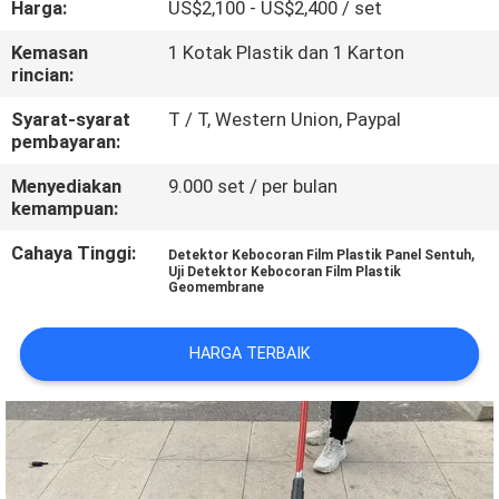
Harga:
US$2,100 - US$2,400 / set
KUALITAS
Kemasan
1 Kotak Plastik dan 1 Karton
rincian:
HUBUNGI
KAMI
Syarat-syarat
T / T, Western Union, Paypal
pembayaran:
Menyediakan
9.000 set / per bulan
BLOG
kemampuan:
Cahaya Tinggi:
,
Detektor Kebocoran Film Plastik Panel Sentuh
PERMINTAAN
Uji Detektor Kebocoran Film Plastik
Geomembrane
PENAWARAN
HARGA TERBAIK
SITEMAP
PRIVACY
POLICY