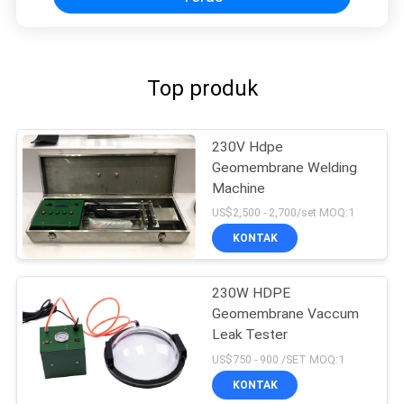
Top produk
230V Hdpe
Geomembrane Welding
Machine
US$2,500 - 2,700/set MOQ:1
KONTAK
230W HDPE
Geomembrane Vaccum
Leak Tester
US$750 - 900 /SET MOQ:1
KONTAK