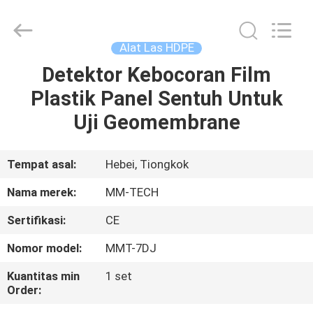
2026
Hebei
Mingmai
Technology
Co.,Ltd.
Alat Las HDPE
All
Rights
Detektor Kebocoran Film
RUMAH
Reserved.
Plastik Panel Sentuh Untuk
PRODUK
Uji Geomembrane
TENTANG
Tempat asal:
Hebei, Tiongkok
KAMI
Nama merek:
MM-TECH
Sertifikasi:
CE
TUR
Nomor model:
MMT-7DJ
PABRIK
Kuantitas min
1 set
Order:
KONTROL