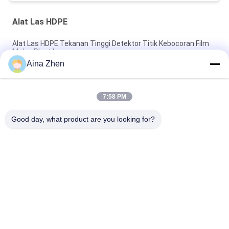
Alat Las HDPE
Alat Las HDPE Tekanan Tinggi Detektor Titik Kebocoran Film
Mulsa Plastik
Aina Zhen
HDPE Geomembrane Sertifikasi CE Tensiometer Elektronik
SWT - NS005
7:58 PM
Alat Deteksi Kebocoran Membran Geo Sensitivitas Variabel
Tekanan Tinggi
Good day, what product are you looking for?
Bad Request
Semua
Mesin Las Hidrolik 
Mesin Las Butt 
Butt Fusion
Fusion Pipa HDPE
Mesin Las 
Mesin Las 
Electrofusion
Geomembrane