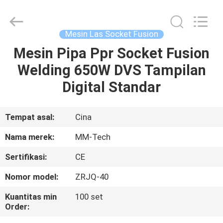
2026
Hebei
Mingmai
Technology
Co.,Ltd.
Mesin Las Socket Fusion
All
Rights
Mesin Pipa Ppr Socket Fusion
RUMAH
Reserved.
Welding 650W DVS Tampilan
PRODUK
Digital Standar
TENTANG
Tempat asal:
Cina
KAMI
Nama merek:
MM-Tech
Sertifikasi:
CE
TUR
Nomor model:
ZRJQ-40
PABRIK
Kuantitas min
100 set
Order:
KONTROL