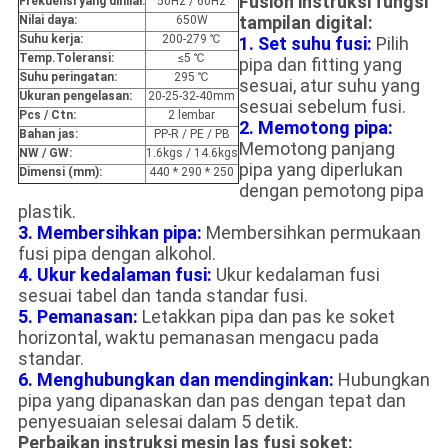
Fusion instruksi fungsi
Frekuensi yang dinilai:
50Hz / 60Hz
tampilan digital:
Nilai daya:
650W
Suhu kerja:
200-279 ℃
1. Set suhu fusi:
Pilih
Temp.Toleransi:
≤5 ℃
pipa dan fitting yang
Suhu peringatan:
295 ℃
sesuai, atur suhu yang
Ukuran pengelasan:
20-25-32-40mm
sesuai sebelum fusi.
Pcs / Ctn:
2 lembar
2. Memotong pipa:
Bahan jas:
PP-R / PE / PB
Memotong panjang
NW / GW:
1.6kgs / 14.6kgs
pipa yang diperlukan
Dimensi (mm):
440 * 290 * 250
dengan pemotong pipa
plastik.
3. Membersihkan pipa:
Membersihkan permukaan
fusi pipa dengan alkohol.
4. Ukur kedalaman fusi:
Ukur kedalaman fusi
sesuai tabel dan tanda standar fusi.
5. Pemanasan:
Letakkan pipa dan pas ke soket
horizontal, waktu pemanasan mengacu pada
standar.
6. Menghubungkan dan mendinginkan:
Hubungkan
pipa yang dipanaskan dan pas dengan tepat dan
penyesuaian selesai dalam 5 detik.
Perbaikan instruksi mesin las fusi soket: