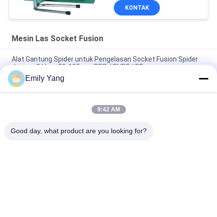
KONTAK
Mesin Las Socket Fusion
Alat Gantung Spider untuk Pengelasan Socket Fusion Spider
dengan 3 klem 20-125mm PPR / PVDF / PE
Emily Yang
Alat Penggantung Spider PPR / PVDF / PE 20-125mm Untuk
Pengelasan Fusi Soket
9:42 AM
20-63mm PPR PVDF PE Suspending Tool SST-63 Untuk Scoket
Fusion
Good day, what product are you looking for?
Bad Request
Semua
Mesin Las Hidrolik 
Mesin Las Butt 
Butt Fusion
Fusion Pipa HDPE
Mesin Las 
Mesin Las 
Electrofusion
Geomembrane