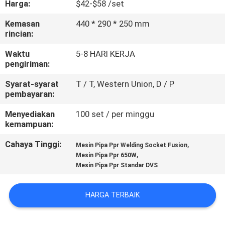
Harga:
$42-$58 /set
KUALITAS
Kemasan
440 * 290 * 250 mm
rincian:
HUBUNGI
KAMI
Waktu
5-8 HARI KERJA
pengiriman:
Syarat-syarat
T / T, Western Union, D / P
BLOG
pembayaran:
Menyediakan
100 set / per minggu
PERMINTAAN
kemampuan:
PENAWARAN
Cahaya Tinggi:
,
Mesin Pipa Ppr Welding Socket Fusion
,
Mesin Pipa Ppr 650W
Mesin Pipa Ppr Standar DVS
SITEMAP
HARGA TERBAIK
PRIVACY
POLICY