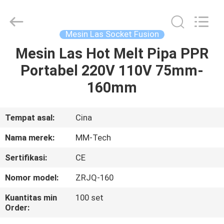
2026
Hebei
Mingmai
Technology
Co.,Ltd.
Mesin Las Socket Fusion
All
Rights
Mesin Las Hot Melt Pipa PPR
RUMAH
Reserved.
Portabel 220V 110V 75mm-
PRODUK
160mm
TENTANG
Tempat asal:
Cina
KAMI
Nama merek:
MM-Tech
Sertifikasi:
CE
TUR
Nomor model:
ZRJQ-160
PABRIK
Kuantitas min
100 set
Order:
KONTROL