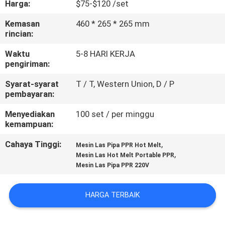
Harga:
$75-$120 /set
KUALITAS
Kemasan
460 * 265 * 265 mm
rincian:
HUBUNGI
KAMI
Waktu
5-8 HARI KERJA
pengiriman:
Syarat-syarat
T / T, Western Union, D / P
BLOG
pembayaran:
Menyediakan
100 set / per minggu
PERMINTAAN
kemampuan:
PENAWARAN
Cahaya Tinggi:
,
Mesin Las Pipa PPR Hot Melt
,
Mesin Las Hot Melt Portable PPR
Mesin Las Pipa PPR 220V
SITEMAP
HARGA TERBAIK
PRIVACY
POLICY