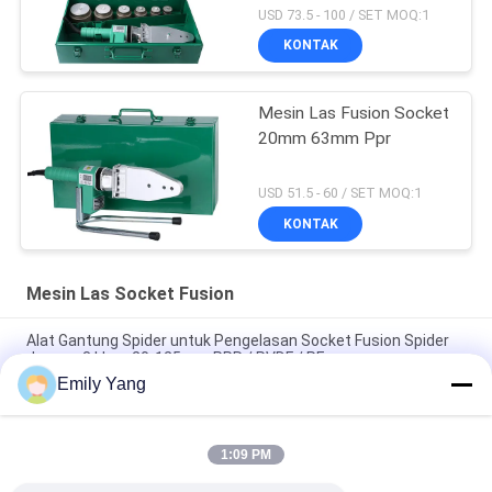
USD 73.5 - 100 / SET MOQ:1
KONTAK
Mesin Las Fusion Socket
20mm 63mm Ppr
USD 51.5 - 60 / SET MOQ:1
KONTAK
Mesin Las Socket Fusion
Alat Gantung Spider untuk Pengelasan Socket Fusion Spider
dengan 3 klem 20-125mm PPR / PVDF / PE
Emily Yang
Alat Penggantung Spider PPR / PVDF / PE 20-125mm Untuk
Pengelasan Fusi Soket
1:09 PM
20-63mm PPR PVDF PE Suspending Tool SST-63 Untuk Scoket
Fusion