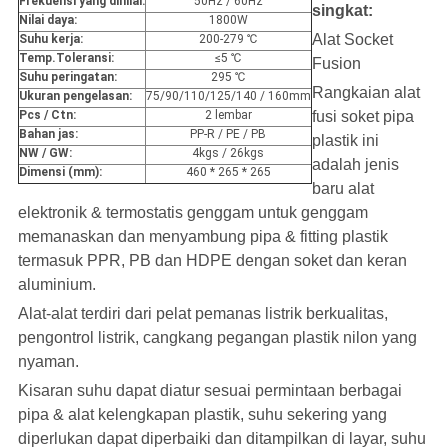
Frekuensi yang dinilai:
50Hz / 60Hz
singkat:
Nilai daya:
1800W
Alat Socket
Suhu kerja:
200-279 ℃
Temp.Toleransi:
≤5 ℃
Fusion
Suhu peringatan:
295 ℃
Rangkaian alat
Ukuran pengelasan:
75/90/110/125/140 / 160mm
Pcs / Ctn:
2 lembar
fusi soket pipa
Bahan jas:
PP-R / PE / PB
plastik ini
NW / GW:
4kgs / 26kgs
adalah jenis
Dimensi (mm):
460 * 265 * 265
baru alat
elektronik & termostatis genggam untuk genggam
memanaskan dan menyambung pipa & fitting plastik
termasuk PPR, PB dan HDPE dengan soket dan keran
aluminium.
Alat-alat terdiri dari pelat pemanas listrik berkualitas,
pengontrol listrik, cangkang pegangan plastik nilon yang
nyaman.
Kisaran suhu dapat diatur sesuai permintaan berbagai
pipa & alat kelengkapan plastik, suhu sekering yang
diperlukan dapat diperbaiki dan
ditampilkan di layar, suhu