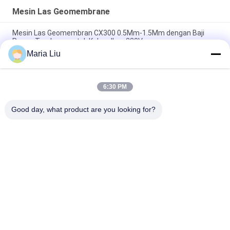
Mesin Las Geomembrane
Mesin Las Geomembran CX300 0.5Mm-1.5Mm dengan Baji
Panas Tembaga untuk Kolam Ikan 220V
Maria Liu
220V CX600 Geomembrane Hot Wedge Welding Machine
untuk ketebalan 0,8-4,0mm dengan tembaga Hot Wedge
6:30 PM
CX900 Pondline Hot Wedge Welding Machine dengan Kontrol
Suhu PID Tembaga Hot Wedge dan Bearings Impor Jerman
Good day, what product are you looking for?
Bad Request
Semua
Mesin Las Hidrolik 
Mesin Las Butt 
Butt Fusion
Fusion Pipa HDPE
Mesin Las 
Mesin Las 
Electrofusion
Geomembrane
Mesin Las Butt 
Mesin Las Ekstrusi