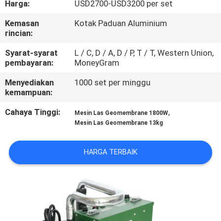
Harga:
USD2700-USD3200 per set
KUALITAS
Kemasan
Kotak Paduan Aluminium
rincian:
HUBUNGI
KAMI
Syarat-syarat
L / C, D / A, D / P, T / T, Western Union,
pembayaran:
MoneyGram
Menyediakan
1000 set per minggu
BLOG
kemampuan:
Cahaya Tinggi:
,
Mesin Las Geomembrane 1800W
PERMINTAAN
Mesin Las Geomembrane 13kg
PENAWARAN
HARGA TERBAIK
SITEMAP
PRIVACY
POLICY