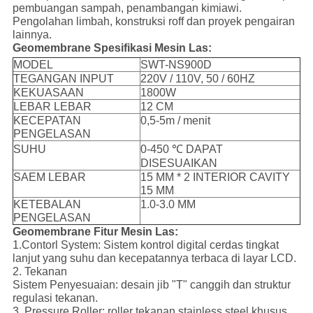
pembuangan sampah, penambangan kimiawi.
Pengolahan limbah, konstruksi roff dan proyek pengairan
lainnya.
Geomembrane
Spesifikasi Mesin Las:
MODEL
SWT-NS900D
TEGANGAN INPUT
220V / 110V, 50 / 60HZ
KEKUASAAN
1800W
LEBAR LEBAR
12 CM
KECEPATAN
0,5-5m / menit
PENGELASAN
SUHU
0-450 ℃ DAPAT
DISESUAIKAN
SAEM LEBAR
15 MM * 2 INTERIOR CAVITY
15 MM
KETEBALAN
1.0-3.0 MM
PENGELASAN
Geomembrane
Fitur Mesin Las:
1.Contorl System: Sistem kontrol digital cerdas tingkat
lanjut yang suhu dan kecepatannya terbaca di layar LCD.
2. Tekanan
Sistem Penyesuaian: desain jib "T" canggih dan struktur
regulasi tekanan.
3. Pressure Roller: roller tekanan stainless steel khusus