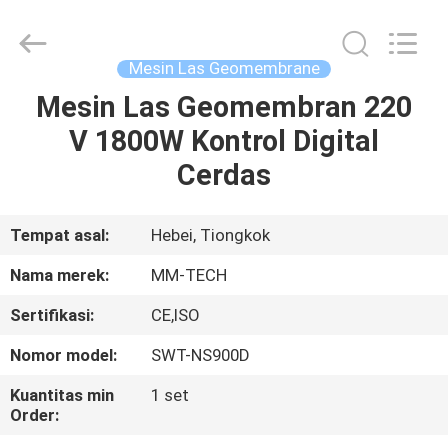
2026
Hebei
Mingmai
Technology
Co.,Ltd.
Mesin Las Geomembrane
All
Rights
Mesin Las Geomembran 220
RUMAH
Reserved.
V 1800W Kontrol Digital
PRODUK
Cerdas
TENTANG
Tempat asal:
Hebei, Tiongkok
KAMI
Nama merek:
MM-TECH
Sertifikasi:
CE,ISO
TUR
Nomor model:
SWT-NS900D
PABRIK
Kuantitas min
1 set
Order:
KONTROL