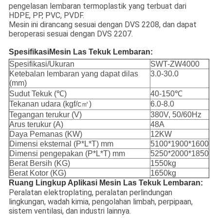
pengelasan lembaran termoplastik yang terbuat dari
HDPE, PP, PVC, PVDF.
Mesin ini dirancang sesuai dengan DVS 2208, dan dapat
beroperasi sesuai dengan DVS 2207.
SpesifikasiMesin Las Tekuk Lembaran:
Spesifikasi/Ukuran
SWT-ZW4000
Ketebalan lembaran yang dapat dilas
3.0-30.0
(mm)
Sudut Tekuk (℃)
40-150℃
Tekanan udara (kgf/c㎡)
6.0-8.0
Tegangan terukur (V)
380V, 50/60Hz
Arus terukur (A)
48A
Daya Pemanas (KW)
12KW
Dimensi eksternal (P*L*T) mm
5100*1900*1600
Dimensi pengepakan (P*L*T) mm
5250*2000*1850
Berat Bersih (KG)
1550kg
Berat Kotor (KG)
1650kg
Ruang Lingkup Aplikasi Mesin Las Tekuk Lembaran:
Peralatan elektroplating, peralatan perlindungan
lingkungan, wadah kimia, pengolahan limbah, perpipaan,
sistem ventilasi, dan industri lainnya.