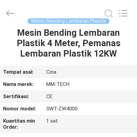
2026
Hebei
Mingmai
Technology
Co.,Ltd.
Mesin Bending Lembaran Plastik
All
Rights
Mesin Bending Lembaran
RUMAH
Reserved.
Plastik 4 Meter, Pemanas
PRODUK
Lembaran Plastik 12KW
TENTANG
Tempat asal:
Cina
KAMI
Nama merek:
MM-TECH
Sertifikasi:
CE
TUR
Nomor model:
SWT-ZW4000
PABRIK
Kuantitas min
1 set
Order:
KONTROL