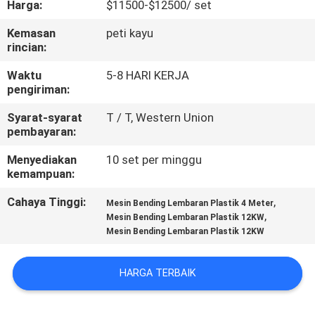
Harga:
$11500-$12500/ set
KUALITAS
Kemasan
peti kayu
rincian:
HUBUNGI
KAMI
Waktu
5-8 HARI KERJA
pengiriman:
Syarat-syarat
T / T, Western Union
BLOG
pembayaran:
Menyediakan
10 set per minggu
PERMINTAAN
kemampuan:
PENAWARAN
Cahaya Tinggi:
,
Mesin Bending Lembaran Plastik 4 Meter
,
Mesin Bending Lembaran Plastik 12KW
Mesin Bending Lembaran Plastik 12KW
SITEMAP
HARGA TERBAIK
PRIVACY
POLICY