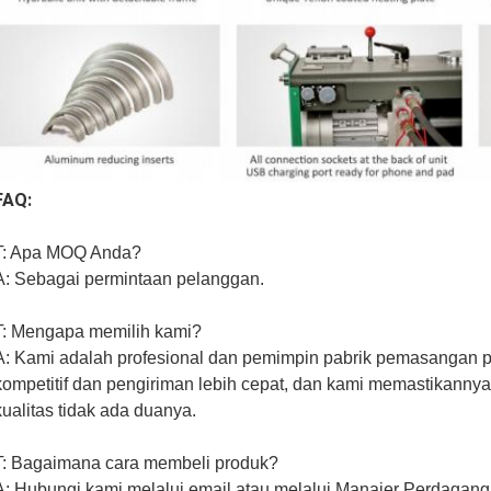
FAQ:
T: Apa MOQ Anda?
A: Sebagai permintaan pelanggan.
T: Mengapa memilih kami?
A: Kami adalah profesional dan pemimpin pabrik pemasangan p
kompetitif dan pengiriman lebih cepat, dan kami memastikannya
kualitas tidak ada duanya.
T: Bagaimana cara membeli produk?
A: Hubungi kami melalui email atau melalui Manajer Perdagang