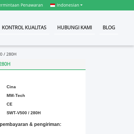
ermintaan Penawaran
Indonesian
KONTROL KUALITAS
HUBUNGI KAMI
BLOG
0 / 280H
 280H
:
Cina
MM-Tech
CE
SWT-V500 / 280H
t pembayaran & pengiriman: