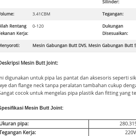
Silinder:
Volume:
3.41CBM
Tegangan:
Bilah Rentang
0-120
Dukungan
Tekanan Kerja:
Disesuaikan:
Menyoroti:
Mesin Gabungan Butt DVS
,
Mesin Gabungan Butt
Deskripsi Mesin Butt Joint:
Ini digunakan untuk pipa las pantat dan aksesoris seperti sik
wye dan flange neck tanpa peralatan tambahan cukup den
Sangat cocok untuk mengelas pipa plastik dan fitting yang t
Spesifikasi Mesin Butt Joint:
Ukuran pipa:
280.31
Tegangan Kerja:
220V