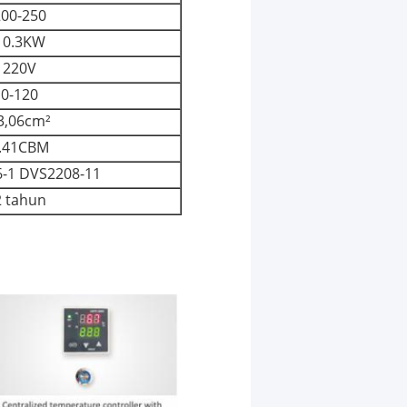
200-250
10.3KW
220V
0-120
3,06cm²
.41CBM
6-1 DVS2208-11
2 tahun