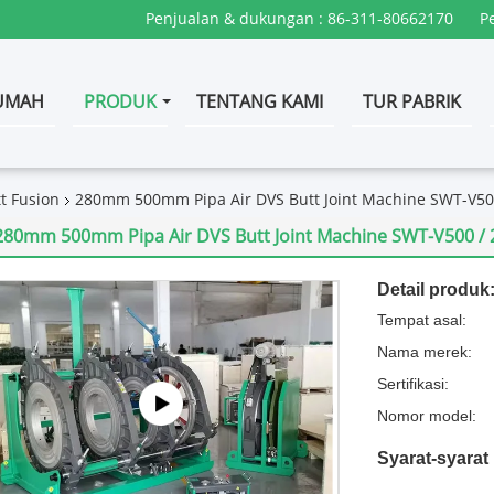
Penjualan & dukungan :
86-311-80662170
P
UMAH
PRODUK
TENTANG KAMI
TUR PABRIK
t Fusion
280mm 500mm Pipa Air DVS Butt Joint Machine SWT-V50
280mm 500mm Pipa Air DVS Butt Joint Machine SWT-V500 /
Detail produk
Tempat asal:
Nama merek:
Sertifikasi:
Nomor model:
Syarat-syara