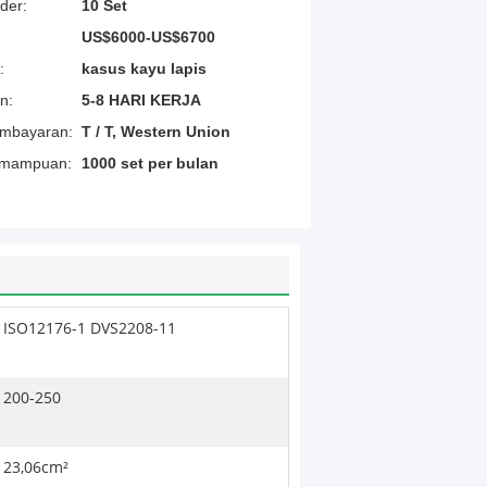
der:
10 Set
US$6000-US$6700
:
kasus kayu lapis
n:
5-8 HARI KERJA
embayaran:
T / T, Western Union
emampuan:
1000 set per bulan
ISO12176-1 DVS2208-11
200-250
23,06cm²