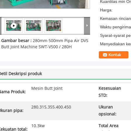
Kuantitas min Or
Harga:
Kemasan rincian
Waktu pengirima
Syarat-syarat p
Gambar besar :
280mm 500mm Pipa Air DVS
Menyediakan k
Butt Joint Machine SWT-V500 / 280H
Kontak
Detil Deskripsi produk
Mesin Butt Joint
Kesesuaian
Nama Produk:
STD:
280.315.355.400.450
Ukuran
Ukuran pipa:
opsional:
10.3kw
Total Area
ekuatan total: