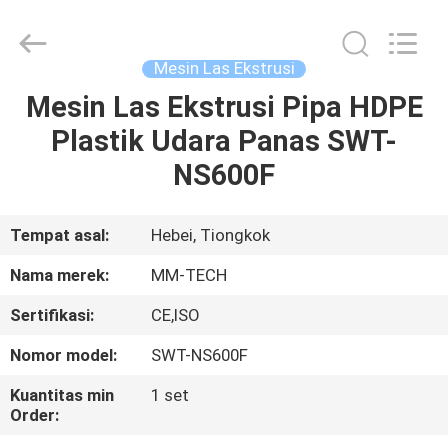
2026
Hebei
Mingmai
Technology
Co.,Ltd.
Mesin Las Ekstrusi
All
Rights
Mesin Las Ekstrusi Pipa HDPE
RUMAH
Reserved.
Plastik Udara Panas SWT-
PRODUK
NS600F
TENTANG
Tempat asal:
Hebei, Tiongkok
KAMI
Nama merek:
MM-TECH
Sertifikasi:
CE,ISO
TUR
Nomor model:
SWT-NS600F
PABRIK
Kuantitas min
1 set
Order:
KONTROL