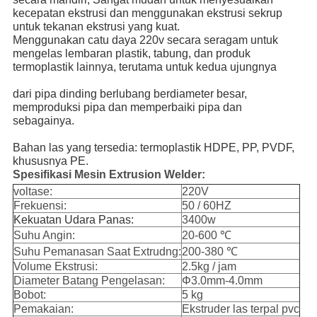
kecepatan ekstrusi dan menggunakan ekstrusi sekrup 
untuk tekanan ekstrusi yang kuat. 
Menggunakan catu daya 220v secara seragam untuk 
mengelas lembaran plastik, tabung, dan produk 
termoplastik lainnya, terutama untuk kedua ujungnya
dari pipa dinding berlubang berdiameter besar, 
memproduksi pipa dan memperbaiki pipa dan 
sebagainya.
Bahan las yang tersedia: termoplastik HDPE, PP, PVDF, 
khususnya PE.
Spesifikasi Mesin Extrusion Welder:
voltase:
220V
Frekuensi:
50 / 60HZ
Kekuatan Udara Panas:
3400w
Suhu Angin:
20-600 ℃
Suhu Pemanasan Saat Extrudng:
200-380 ℃
Volume Ekstrusi:
2.5kg / jam
Diameter Batang Pengelasan:
Φ3.0mm-4.0mm
Bobot:
5 kg
Pemakaian:
Ekstruder las terpal pvc