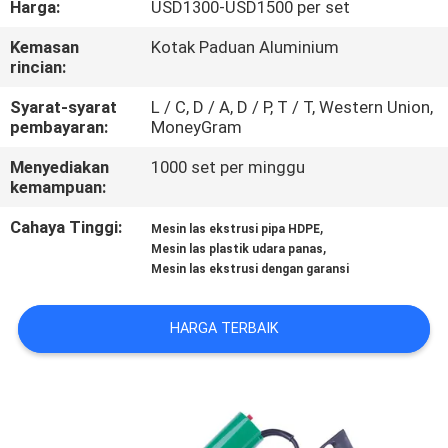
Harga:
USD1300-USD1500 per set
KUALITAS
Kemasan
Kotak Paduan Aluminium
rincian:
HUBUNGI
KAMI
Syarat-syarat
L / C, D / A, D / P, T / T, Western Union,
pembayaran:
MoneyGram
Menyediakan
1000 set per minggu
BLOG
kemampuan:
Cahaya Tinggi:
,
Mesin las ekstrusi pipa HDPE
PERMINTAAN
,
Mesin las plastik udara panas
PENAWARAN
Mesin las ekstrusi dengan garansi
HARGA TERBAIK
SITEMAP
PRIVACY
POLICY