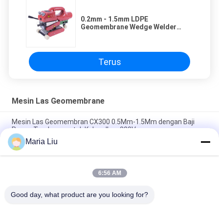
0.2mm - 1.5mm LDPE
Geomembrane Wedge Welder
Untuk Bahan Thermo Fused
Terus
Mesin Las Geomembrane
Mesin Las Geomembran CX300 0.5Mm-1.5Mm dengan Baji
Panas Tembaga untuk Kolam Ikan 220V
Maria Liu
220V CX600 Geomembrane Hot Wedge Welding Machine
untuk ketebalan 0,8-4,0mm dengan tembaga Hot Wedge
6:56 AM
CX900 Pondline Hot Wedge Welding Machine dengan Kontrol
Suhu PID Tembaga Hot Wedge dan Bearings Impor Jerman
Good day, what product are you looking for?
Bad Request
Semua