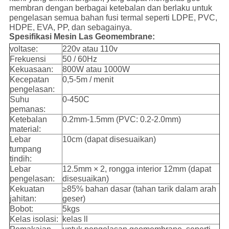
membran dengan berbagai ketebalan dan berlaku untuk
pengelasan semua bahan fusi termal seperti LDPE, PVC,
HDPE, EVA, PP, dan sebagainya.
Spesifikasi Mesin Las Geomembrane:
voltase:
220v atau 110v
Frekuensi
50 / 60Hz
Kekuasaan:
800W atau 1000W
Kecepatan
0,5-5m / menit
pengelasan:
Suhu
0-450C
pemanas:
Ketebalan
0.2mm-1.5mm (PVC: 0.2-2.0mm)
material:
Lebar
10cm (dapat disesuaikan)
tumpang
tindih:
Lebar
12.5mm × 2, rongga interior 12mm (dapat
pengelasan:
disesuaikan)
Kekuatan
≥85% bahan dasar (tahan tarik dalam arah
jahitan:
geser)
Bobot:
5kgs
Kelas isolasi:
kelas ll