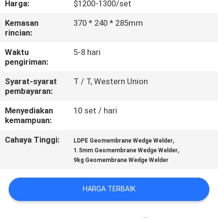
Harga:
$1200-1300/set
KUALITAS
Kemasan
370 * 240 * 285mm
rincian:
HUBUNGI
KAMI
Waktu
5-8 hari
pengiriman:
Syarat-syarat
T / T, Western Union
BLOG
pembayaran:
Menyediakan
10 set / hari
PERMINTAAN
kemampuan:
PENAWARAN
Cahaya Tinggi:
,
LDPE Geomembrane Wedge Welder
,
1.5mm Geomembrane Wedge Welder
9kg Geomembrane Wedge Welder
SITEMAP
HARGA TERBAIK
PRIVACY
POLICY