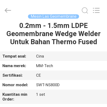
2026
Hebei
Mingmai
Technology
Co.,Ltd.
Mesin Las Geomembrane
All
Rights
0.2mm - 1.5mm LDPE
RUMAH
Reserved.
Geomembrane Wedge Welder
PRODUK
Untuk Bahan Thermo Fused
TENTANG
Tempat asal:
Cina
KAMI
Nama merek:
MM-Tech
Sertifikasi:
CE
TUR
Nomor model:
SWT-NS800D
PABRIK
Kuantitas min
1 set
Order:
KONTROL