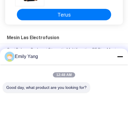
Terus
Mesin Las Electrofusion
Opsi Bahasa Berbagai Otomatis Multifunction PE Pipe Mesin
Las Elektrofusi Mesin Las Elektrofusi Produsen
Emily Yang
Mesin Las Elektrofusion Pipa PE Multifungsi Otomatis 220V
2.2kW
12:48 AM
DPS20-3.5KW PE Pressure Fittings Mesin Las Electrofusiom
Good day, what product are you looking for?
Bad Request
Semua
Mesin Las Hidrolik 
Mesin Las Butt 
Butt Fusion
Fusion Pipa HDPE