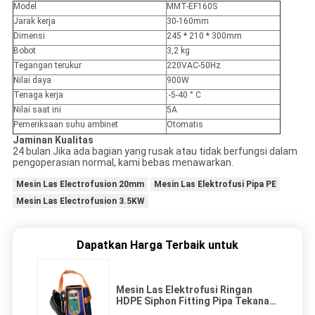
Model
MMT-EF160S
Jarak kerja
30-160mm
Dimensi
245 * 210 * 300mm
Bobot
3,2 kg
Tegangan terukur
220VAC-50Hz
Nilai daya
900W
Tenaga kerja
:
-5-40 ° C
Nilai saat ini
5A
Pemeriksaan suhu ambinet
Otomatis
Jaminan Kualitas
24 bulan.Jika ada bagian yang rusak atau tidak berfungsi dalam
pengoperasian normal, kami bebas menawarkan.
Mesin Las Electrofusion 20mm
Mesin Las Elektrofusi Pipa PE
Mesin Las Electrofusion 3.5KW
Dapatkan Harga Terbaik untuk
Mesin Las Elektrofusi Ringan
HDPE Siphon Fitting Pipa Tekanan
Rendah