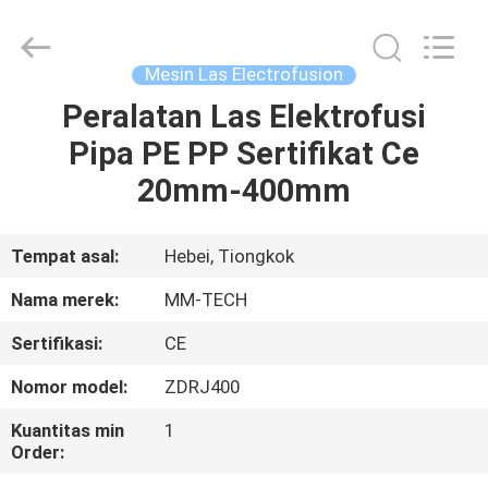
2026
Hebei
Mingmai
Technology
Co.,Ltd.
Mesin Las Electrofusion
All
Rights
Peralatan Las Elektrofusi
RUMAH
Reserved.
Pipa PE PP Sertifikat Ce
PRODUK
20mm-400mm
TENTANG
Tempat asal:
Hebei, Tiongkok
KAMI
Nama merek:
MM-TECH
Sertifikasi:
CE
TUR
Nomor model:
ZDRJ400
PABRIK
Kuantitas min
1
Order:
KONTROL