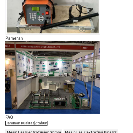
Pameran
FAQ
Jaminan Kualitas
2 tahun
Mesin Las Electrofusion 20mm
Mesin Las Elektrofusi Pipa PE