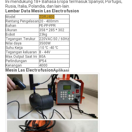
Ini mendukung 18+ Bahasa Eropa termasuk Spanyol, Portugis,
Rusia, Italia, Polandia, dan lain-lain.
Lembar Data Mesin Las Electrofusion
Model
ZDRJ400
Rentang Pengelasan
20 - 400mm
Bahan
PE-PP-PPR
Ukuran
358 * 285 * 302
Bobot
23kg
Tegangan Terukur
220VAC-50 / 60Hz
Nilai daya
3500W
Suhu Kerja
-10 ℃ -40 ℃
Tegangan keluaran
8 - 44V
Max.Output Saat Ini
80A
Perlindungan
IP54
Kenangan
4000
Mesin Las Electrofusion
Aplikasi