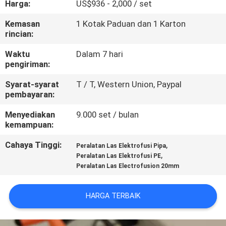
Harga:
US$936 - 2,000 / set
KUALITAS
Kemasan
1 Kotak Paduan dan 1 Karton
rincian:
HUBUNGI
KAMI
Waktu
Dalam 7 hari
pengiriman:
Syarat-syarat
T / T, Western Union, Paypal
BLOG
pembayaran:
Menyediakan
9.000 set / bulan
PERMINTAAN
kemampuan:
PENAWARAN
Cahaya Tinggi:
,
Peralatan Las Elektrofusi Pipa
,
Peralatan Las Elektrofusi PE
Peralatan Las Electrofusion 20mm
SITEMAP
HARGA TERBAIK
PRIVACY
POLICY