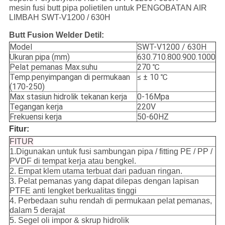
mesin fusi butt pipa polietilen untuk PENGOBATAN AIR
LIMBAH SWT-V1200 / 630H
Butt Fusion Welder Detil:
Model
SWT-V1200 / 630H
Ukuran pipa (mm)
630.710.800.900.1000
Pelat pemanas Max.suhu
270 ℃
Temp.penyimpangan di permukaan
≤ ± 10 ℃
(170-250)
Max stasiun hidrolik tekanan kerja
0-16Mpa
Tegangan kerja
220V
Frekuensi kerja
50-60HZ
Fitur:
FITUR
1.Digunakan untuk fusi sambungan pipa / fitting PE / PP /
PVDF di tempat kerja atau bengkel.
2. Empat klem utama terbuat dari paduan ringan.
3. Pelat pemanas yang dapat dilepas dengan lapisan
PTFE anti lengket berkualitas tinggi
4. Perbedaan suhu rendah di permukaan pelat pemanas,
dalam 5 derajat
5. Segel oli impor & skrup hidrolik