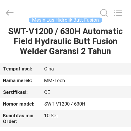
2026
Hebei
Mingmai
Technology
Co.,Ltd.
Mesin Las Hidrolik Butt Fusion
All
Rights
SWT-V1200 / 630H Automatic
RUMAH
Reserved.
Field Hydraulic Butt Fusion
PRODUK
Welder Garansi 2 Tahun
TENTANG
Tempat asal:
Cina
KAMI
Nama merek:
MM-Tech
Sertifikasi:
CE
TUR
Nomor model:
SWT-V1200 / 630H
PABRIK
Kuantitas min
10 Set
Order:
KONTROL