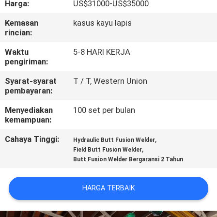
Harga:
US$31000-US$35000
KUALITAS
Kemasan
kasus kayu lapis
rincian:
HUBUNGI
KAMI
Waktu
5-8 HARI KERJA
pengiriman:
Syarat-syarat
T / T, Western Union
BLOG
pembayaran:
Menyediakan
100 set per bulan
PERMINTAAN
kemampuan:
PENAWARAN
Cahaya Tinggi:
,
Hydraulic Butt Fusion Welder
,
Field Butt Fusion Welder
Butt Fusion Welder Bergaransi 2 Tahun
SITEMAP
HARGA TERBAIK
PRIVACY
POLICY