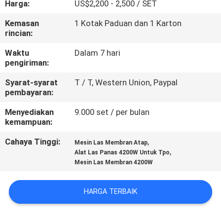
Harga:
US$2,200 - 2,500 / SET
KUALITAS
Kemasan
1 Kotak Paduan dan 1 Karton
rincian:
HUBUNGI
KAMI
Waktu
Dalam 7 hari
pengiriman:
Syarat-syarat
T / T, Western Union, Paypal
BERITA
pembayaran:
Menyediakan
9.000 set / per bulan
BLOG
kemampuan:
Cahaya Tinggi:
,
Mesin Las Membran Atap
PERMINTAAN
,
Alat Las Panas 4200W Untuk Tpo
Mesin Las Membran 4200W
PENAWARAN
HARGA TERBAIK
SITEMAP