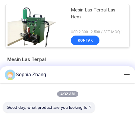
Mesin Las Terpal Las
Hem
USD 2,300 - 2,500 / SET MOQ:1
KONTAK
Mesin Las Terpal
Membran Waterproofing Atap Tukang Las Tpo 4200W
Sophia Zhang
Shade Sails Membrane Mesin Las Terpal 3000w
4:32 AM
Mesin Las Terpal Ldpe Panas Meleleh Plastik Untuk Kain
Lampu Suhu Tinggi
Good day, what product are you looking for?
Bad Request
Semua