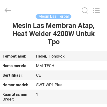
2026
Hebei
Mingmai
Technology
Co.,Ltd.
Mesin Las Terpal
All
Rights
Mesin Las Membran Atap,
RUMAH
Reserved.
Heat Welder 4200W Untuk
PRODUK
Tpo
TENTANG
Tempat asal:
Hebei, Tiongkok
KAMI
Nama merek:
MM-TECH
Sertifikasi:
CE
TUR
Nomor model:
SWT-WP1 Plus
PABRIK
Kuantitas min
1
Order:
KONTROL