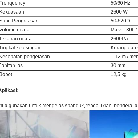
Frenquency
50/60 Hz
Kekuasaan
2600 W.
Suhu Pengelasan
50-620 ℃
Volume udara
Maks 180L /
Tekanan udara
2600Pa
Tingkat kebisingan
Kurang dari
Kecepatan pengelasan
1-12 m / men
Jahitan las
30 mm
Bobot
12,5 kg
Aplikasi:
Ini digunakan untuk mengelas spanduk, tenda, iklan, bendera, dl