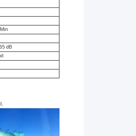
 Min
 65 dB
it
l.