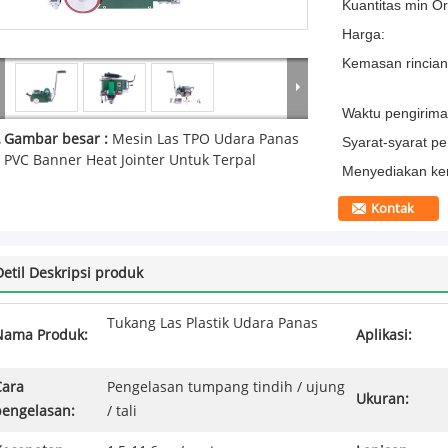
Kuantitas min Or
Harga:
Kemasan rincian
Waktu pengirima
Gambar besar :
Mesin Las TPO Udara Panas
Syarat-syarat p
PVC Banner Heat Jointer Untuk Terpal
Menyediakan k
Kontak
Detil Deskripsi produk
Tukang Las Plastik Udara Panas
Nama Produk:
Aplikasi:
Cara
Pengelasan tumpang tindih / ujung
Ukuran:
pengelasan:
/ tali