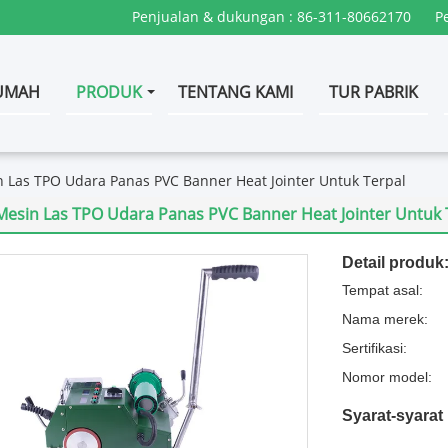
Penjualan & dukungan :
86-311-80662170
P
UMAH
PRODUK
TENTANG KAMI
TUR PABRIK
 Las TPO Udara Panas PVC Banner Heat Jointer Untuk Terpal
Mesin Las TPO Udara Panas PVC Banner Heat Jointer Untuk 
Detail produk
Tempat asal:
Nama merek:
Sertifikasi:
Nomor model:
Syarat-syara