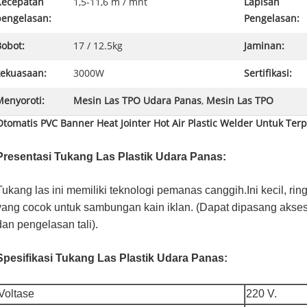
Kecepatan
1,5-11,6 m / mnt
Lapisan
pengelasan:
Pengelasan:
Bobot:
17 / 12.5kg
Jaminan:
kekuasaan:
3000W
Sertifikasi:
Menyoroti:
Mesin Las TPO Udara Panas
,
Mesin Las TPO
Otomatis PVC Banner Heat Jointer Hot Air Plastic Welder Untuk Terp
Presentasi Tukang Las Plastik Udara Panas:
Tukang las ini memiliki teknologi pemanas canggih.Ini kecil, ri
yang cocok untuk sambungan kain iklan. (Dapat dipasang akses
dan pengelasan tali).
Spesifikasi Tukang Las Plastik Udara Panas:
Voltase
220 V.