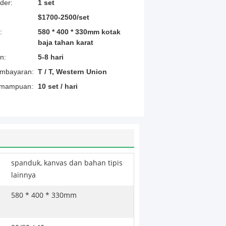
der:
1 set
$1700-2500/set
:
580 * 400 * 330mm kotak
baja tahan karat
n:
5-8 hari
embayaran:
T / T, Western Union
emampuan:
10 set / hari
spanduk, kanvas dan bahan tipis
lainnya
580 * 400 * 330mm