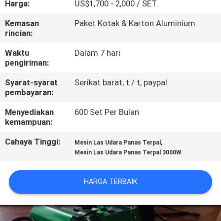
Harga:
US$1,700 - 2,000 / SET
KUALITAS
Kemasan
Paket Kotak & Karton Aluminium
rincian:
HUBUNGI
KAMI
Waktu
Dalam 7 hari
pengiriman:
Syarat-syarat
Serikat barat, t / t, paypal
BERITA
pembayaran:
Menyediakan
600 Set Per Bulan
BLOG
kemampuan:
Cahaya Tinggi:
,
Mesin Las Udara Panas Terpal
PERMINTAAN
Mesin Las Udara Panas Terpal 3000W
PENAWARAN
HARGA TERBAIK
SITEMAP