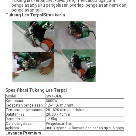
Tukang las terpal SWT-UME yang mencakup tiga cara
pengelasan yaitu pengelasan overlap, pengelasan hem dan
pengelasan tali.
Tukang Las Terpal
Situs kerja
Spesifikasi Tukang Las Terpal
Model
SWT-UME
Kekuasaan
3000W
Kecepatan pengelasan
1,5-11,6 m / mnt
Temperatur pemanasan
20 - 620 derajat celsius
Jahitan las
20/30 / 40mm
Berat bersih
12.5kg
Cara pengelasan
Pengelasan hem
Aplikasi
untuk spanduk, kanvas dan bahan tipis lainnya
Layanan Premium