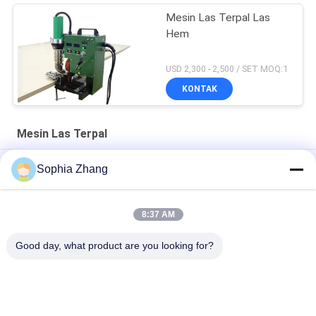
Mesin Las Terpal Las
Hem
USD 2,300 - 2,500 / SET MOQ:1
KONTAK
Mesin Las Terpal
Membran Waterproofing Atap Tukang Las Tpo 4200W
Sophia Zhang
Shade Sails Membrane Mesin Las Terpal 3000w
8:37 AM
Mesin Las Terpal Ldpe Panas Meleleh Plastik Untuk Kain
Lampu Suhu Tinggi
Good day, what product are you looking for?
Bad Request
Semua
Mesin Las Hidrolik 
Mesin Las Butt 