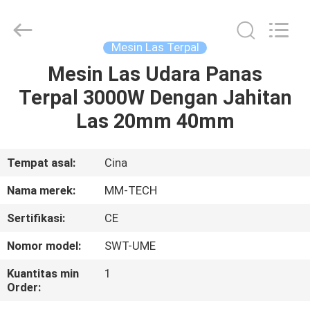
2026
Hebei
Mingmai
Technology
Co.,Ltd.
Mesin Las Terpal
All
Rights
Mesin Las Udara Panas
RUMAH
Reserved.
Terpal 3000W Dengan Jahitan
PRODUK
Las 20mm 40mm
TENTANG
Tempat asal:
Cina
KAMI
Nama merek:
MM-TECH
Sertifikasi:
CE
TUR
Nomor model:
SWT-UME
PABRIK
Kuantitas min
1
Order:
KONTROL