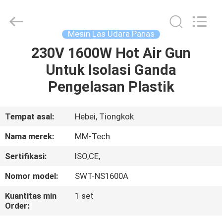
2026
Hebei
Mingmai
Technology
Co.,Ltd.
Mesin Las Udara Panas
All
Rights
230V 1600W Hot Air Gun
RUMAH
Reserved.
Untuk Isolasi Ganda
PRODUK
Pengelasan Plastik
TENTANG
Tempat asal:
Hebei, Tiongkok
KAMI
Nama merek:
MM-Tech
Sertifikasi:
ISO,CE,
TUR
Nomor model:
SWT-NS1600A
PABRIK
Kuantitas min
1 set
Order:
KONTROL