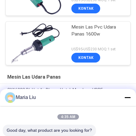
KONTAK
Mesin Las Pvc Udara
Panas 1600w
US$95-US$230 MOQ:1 set
KONTAK
Mesin Las Udara Panas
CX1600S BL Hot Air Blower Untuk Membran HDPE
Maria Liu
Pistol Udara Panas 1600W dengan Suhu 20-620°C dan Volume
Udara Max 180L/min untuk Pengelasan Plastik PVC
4:35 AM
Pemasang Udara Panas CX1600S Dengan Berbagai Pilihan
Nozzle
Good day, what product are you looking for?