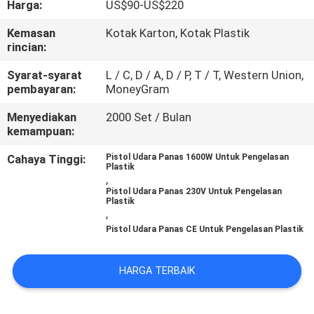
Harga:
US$90-US$220
KUALITAS
Kemasan
Kotak Karton, Kotak Plastik
rincian:
HUBUNGI
KAMI
Syarat-syarat
L / C, D / A, D / P, T / T, Western Union,
pembayaran:
MoneyGram
Menyediakan
2000 Set / Bulan
BLOG
kemampuan:
Cahaya Tinggi:
Pistol Udara Panas 1600W Untuk Pengelasan
PERMINTAAN
Plastik
,
PENAWARAN
Pistol Udara Panas 230V Untuk Pengelasan
Plastik
,
Pistol Udara Panas CE Untuk Pengelasan Plastik
SITEMAP
HARGA TERBAIK
PRIVACY
POLICY