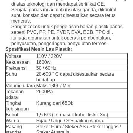
di atas teknologi dan mendapat sertifikat CE.
Senjata panas ini adalah insulasi ganda, dikontrol
suhu konstan dan dapat disesuaikan secara terus
menerus.
Sangat cocok untuk pengelasan bahan plastik panas
seperti PVC, PP, PE, PVDF, EVA, ECB, TPO dll.
itu juga digunakan untuk operasi pembentukan,
penyusutan, pengeringan, penyulutan termos.
Spesifikasi Mesin Las Plastik:
Voltase
110V / 220V
Kekuasaan
1600w
Frekuensi
50 / 60Hz
Suhu
20-600 ° C dapat disesuaikan secara
bertahap
Volume udara
Maks 180L / Min
Tekanan
2600Pa
udara
Tingkat
Kurang dari 65Db
kebisingan
Bobot
1,5 KG (Termasuk kabel listrik 3m)
Warna
Hijau / Ungu / Sesuaikan warna
Pasang
Steker Euro / Steker AS / Steker Inggris /
standar
Steker Australia