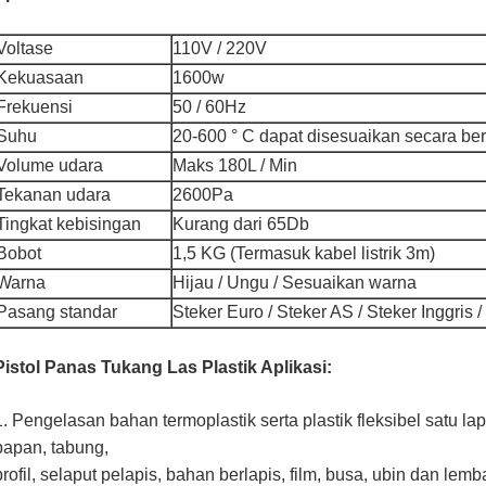
Voltase
110V / 220V
Kekuasaan
1600w
Frekuensi
50 / 60Hz
Suhu
20-600 ° C dapat disesuaikan secara be
Volume udara
Maks 180L / Min
Tekanan udara
2600Pa
Tingkat kebisingan
Kurang dari 65Db
Bobot
1,5 KG (Termasuk kabel listrik 3m)
Warna
Hijau / Ungu / Sesuaikan warna
Pasang standar
Steker Euro / Steker AS / Steker Inggris /
Pistol Panas Tukang Las Plastik
Aplikasi:
1. Pengelasan bahan termoplastik serta plastik fleksibel satu la
papan, tabung,
profil, selaput pelapis, bahan berlapis, film, busa, ubin dan lemb