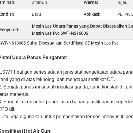
Jaminan:
2 tahun
Warna:
hijau
ondisi:
Baru
Aplikasi:
PE, PP,
Mesin Las Udara Panas yang Dapat Disesuaikan S
Menyoroti:
Mesin Las Pvc SWT-NS1600S
SWT-NS1600S Suhu Disesuaikan Sertifikasi CE Mesin Las Pvc
Pistol Udara Panas
Pengantar:
1.SWT heat gun series adalah jenis alat pengelasan udara pa
kami yang di atas teknologi dan mendapat sertifikat CE.
2. Senjata panas ini adalah insulasi ganda, suhu konstan dikon
terus menerus.
3. Sangat cocok untuk pengelasan bahan plastik panas sepert
TPO dll.
4. itu juga digunakan untuk pembentukan termos, menyusut, pe
Spesifikasi Hot Air Gun: