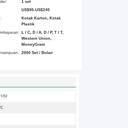
der:
1 set
US$95-US$245
:
Kotak Karton, Kotak
Plastik
embayaran:
L / C, D / A, D / P, T / T,
Western Union,
MoneyGram
emampuan:
2000 Set / Bulan
110V
 ℃