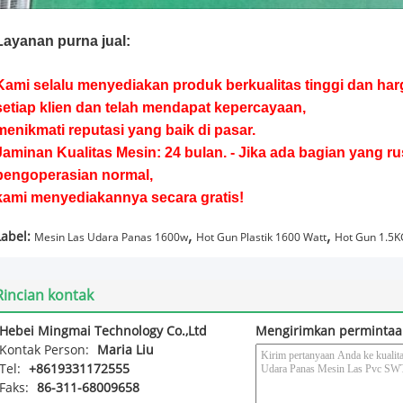
Layanan purna jual:
Kami selalu menyediakan produk berkualitas tinggi dan har
setiap klien dan telah mendapat kepercayaan,
menikmati reputasi yang baik di pasar.
Jaminan Kualitas Mesin: 24 bulan. - Jika ada bagian yang ru
pengoperasian normal,
kami menyediakannya secara gratis!
,
,
Label:
Mesin Las Udara Panas 1600w
Hot Gun Plastik 1600 Watt
Hot Gun 1.5K
Rincian kontak
Hebei Mingmai Technology Co.,Ltd
Mengirimkan permintaa
Kontak Person:
Maria Liu
Tel:
+8619331172555
Faks:
86-311-68009658