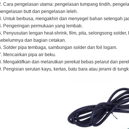
2. Cara pengelasan utama: pengelasan tumpang tindih, pengela
pengelasan butt dan pengelasan leleh.
3. Untuk berbusa, mengakhiri dan menyegel bahan setengah jadi 
4. Pengeringan permukaan yang lembab.
5. Penyusutan lengan heat-shrink, film, pita, selongsong solder,
sebelumnya dan bagian cetakan.
6. Solder pipa tembaga, sambungan solder dan foil logam.
7. Mencairkan pipa air beku.
8. Mengaktifkan dan melarutkan perekat bebas pelarut dan perek
9. Pengisian serutan kayu, kertas, batu bara atau jerami di tungk