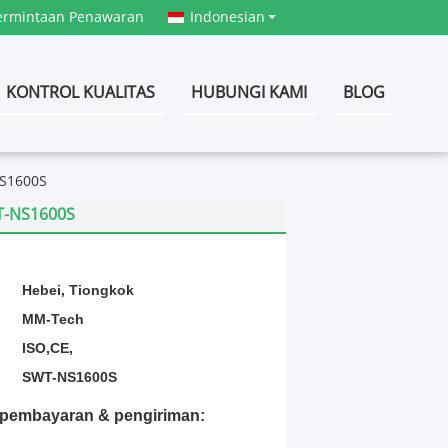
ermintaan Penawaran
Indonesian
KONTROL KUALITAS
HUBUNGI KAMI
BLOG
NS1600S
WT-NS1600S
:
Hebei, Tiongkok
MM-Tech
ISO,CE,
SWT-NS1600S
t pembayaran & pengiriman: