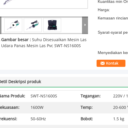
Kuantitas min Or
Harga:
Kemasan rincian
Syarat-syarat p
Gambar besar :
Suhu Disesuaikan Mesin Las
Udara Panas Mesin Las Pvc SWT-NS1600S
Menyediakan k
Kontak
Detil Deskripsi produk
Nama Produk:
SWT-NS1600S
Tegangan:
220V / 
kekuasaan:
1600W
Temp:
20-600
rekuensi:
50-60Hz
Bobot:
1.5 kg