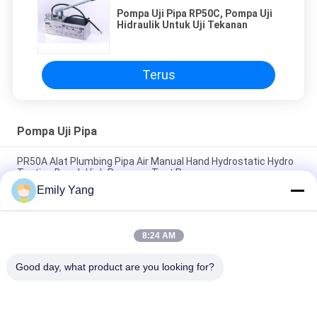
Pompa Uji Pipa RP50C, Pompa Uji
Hidraulik Untuk Uji Tekanan
Terus
Pompa Uji Pipa
PR50A Alat Plumbing Pipa Air Manual Hand Hydrostatic Hydro
Testing Bench High Pressure Test Pump
Emily Yang
Pompa Uji Tekanan Uji Pipa Dioperasikan Dengan Volume Flov
30ML
8:24 AM
Pompa Uji Pipa Piston Tembaga, Pompa Uji Hidrostatik
Tekanan Tinggi
Good day, what product are you looking for?
Bad Request
Semua