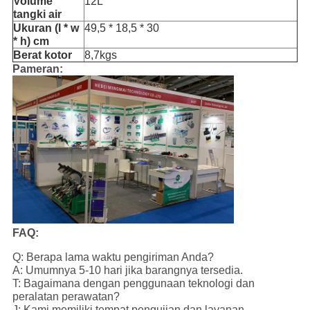
Volume
12L
tangki air
Ukuran (l * w
49,5 * 18,5 * 30
* h) cm
Berat kotor
8,7kgs
Pameran:
FAQ:
Q: Berapa lama waktu pengiriman Anda?
A: Umumnya 5-10 hari jika barangnya tersedia.
T: Bagaimana dengan penggunaan teknologi dan
peralatan perawatan?
J: Kami memiliki tempat pengujian dan layanan