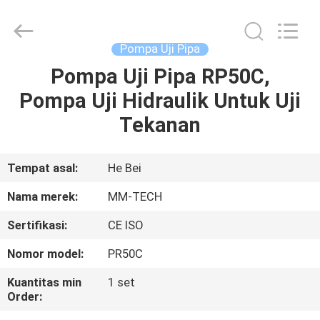
2026
Hebei
Mingmai
Technology
Co.,Ltd.
Pompa Uji Pipa
All
Rights
Pompa Uji Pipa RP50C,
RUMAH
Reserved.
Pompa Uji Hidraulik Untuk Uji
PRODUK
Tekanan
TENTANG
Tempat asal:
He Bei
KAMI
Nama merek:
MM-TECH
Sertifikasi:
CE ISO
TUR
Nomor model:
PR50C
PABRIK
Kuantitas min
1 set
Order:
KONTROL