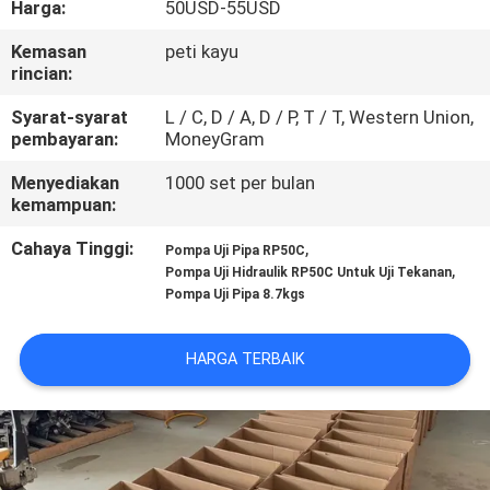
Harga:
50USD-55USD
KUALITAS
Kemasan
peti kayu
rincian:
HUBUNGI
KAMI
Syarat-syarat
L / C, D / A, D / P, T / T, Western Union,
pembayaran:
MoneyGram
Menyediakan
1000 set per bulan
BLOG
kemampuan:
Cahaya Tinggi:
,
Pompa Uji Pipa RP50C
PERMINTAAN
,
Pompa Uji Hidraulik RP50C Untuk Uji Tekanan
PENAWARAN
Pompa Uji Pipa 8.7kgs
HARGA TERBAIK
SITEMAP
PRIVACY
POLICY