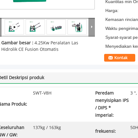
Kuantitas min Or
Harga:
Kemasan rincian
Waktu pengirima
Syarat-syarat p
Gambar besar :
4.25Kw Peralatan Las
Menyediakan k
Hidrolik CE Fusion Otomatis
Kontak
Detil Deskripsi produk
SWT-V8H
Peredam
3 '',
menyisipkan IPS
Nama Produk:
/ DIPS *
imperial:
Keseluruhan
137kg / 163kg
50H
frekuensi:
NW / GW: