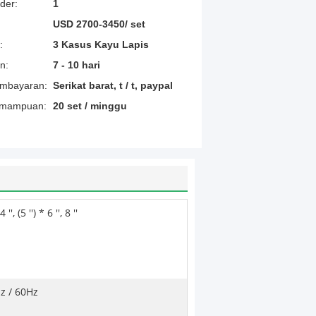
der:
1
USD 2700-3450/ set
:
3 Kasus Kayu Lapis
n:
7 - 10 hari
embayaran:
Serikat barat, t / t, paypal
emampuan:
20 set / minggu
 4 '', (5 '') * 6 '', 8 ''
z / 60Hz