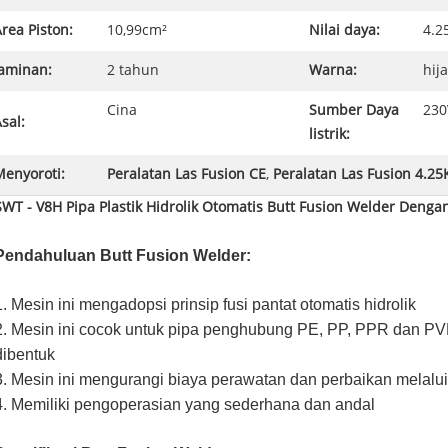
rea Piston:
10,99cm²
Nilai daya:
4.2
Jaminan:
2 tahun
Warna:
hij
Cina
Sumber Daya
230
sal:
listrik:
Menyoroti:
Peralatan Las Fusion CE
,
Peralatan Las Fusion 4.2
SWT - V8H Pipa Plastik Hidrolik Otomatis Butt Fusion Welder Dengan 
Pendahuluan Butt Fusion Welder:
1. Mesin ini mengadopsi prinsip fusi pantat otomatis hidrolik
2. Mesin ini cocok untuk pipa penghubung PE, PP, PPR dan P
dibentuk
3. Mesin ini mengurangi biaya perawatan dan perbaikan melal
4. Memiliki pengoperasian yang sederhana dan andal