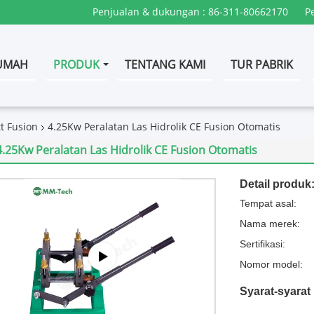
Penjualan & dukungan :
86-311-80662170
P
UMAH
PRODUK
TENTANG KAMI
TUR PABRIK
t Fusion
4.25Kw Peralatan Las Hidrolik CE Fusion Otomatis
4.25Kw Peralatan Las Hidrolik CE Fusion Otomatis
Detail produk
Tempat asal:
Nama merek:
Sertifikasi:
Nomor model:
Syarat-syara