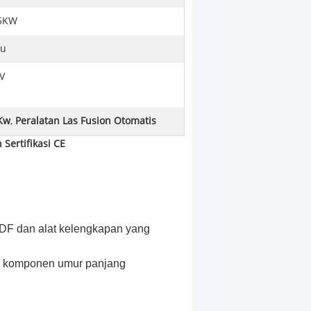
5KW
au
V
5Kw
,
Peralatan Las Fusion Otomatis
Sertifikasi CE
VDF dan alat kelengkapan yang
ui komponen umur panjang