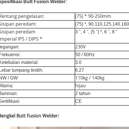
Spesifikasi Butt Fusion Welder:
Rentang pengelasan:
(75) * 90-250mm
Sisipan peredam:
(75) *, 90.110.125.140.1
Sisipan peredam
3 '', 4 '', (5 '') *, 6 '', 8 ''
imperial IPS / DIPS *
230V
tegangan:
Frekuensi:
50 / 60Hz
Ketebalan material:
3.0
Lebar tumpang tindih:
6.27
110kg / 140kg
NW / GW
hijau
Warna:
Jaminan:
2 tahun
Sertifikasi:
CE
Bengkel Butt Fusion Welder: