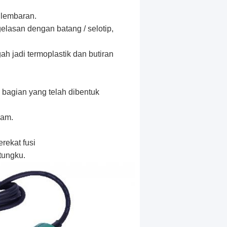
n lembaran.
lasan dengan batang / selotip,
 jadi termoplastik dan butiran
, bagian yang telah dibentuk
gam.
rekat fusi
 tungku.