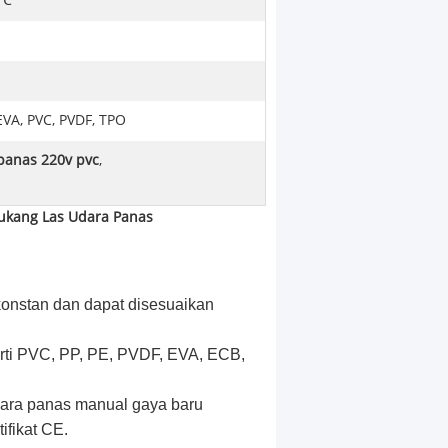
 ℃
 EVA, PVC, PVDF, TPO
 panas 220v pvc
,
ukang Las Udara Panas
konstan dan dapat disesuaikan
rti PVC, PP, PE, PVDF, EVA, ECB,
dara panas manual gaya baru
ifikat CE.