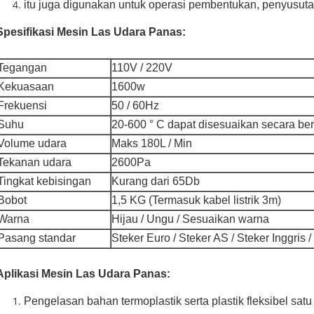
itu juga digunakan untuk operasi pembentukan, penyusuta
Spesifikasi Mesin Las Udara Panas:
Tegangan
110V / 220V
Kekuasaan
1600w
Frekuensi
50 / 60Hz
Suhu
20-600 ° C dapat disesuaikan secara be
Volume udara
Maks 180L / Min
Tekanan udara
2600Pa
Tingkat kebisingan
Kurang dari 65Db
Bobot
1,5 KG (Termasuk kabel listrik 3m)
Warna
Hijau / Ungu / Sesuaikan warna
Pasang standar
Steker Euro / Steker AS / Steker Inggris /
Aplikasi Mesin Las Udara Panas:
Pengelasan bahan termoplastik serta plastik fleksibel satu