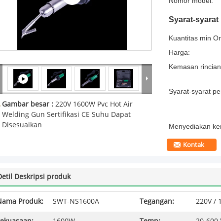
Nomor model:
Syarat-syara
Kuantitas min Or
Harga:
Kemasan rincian
Syarat-syarat p
Gambar besar :
220V 1600W Pvc Hot Air
Welding Gun Sertifikasi CE Suhu Dapat
Disesuaikan
Menyediakan k
Kontak
Detil Deskripsi produk
Nama Produk:
SWT-NS1600A
Tegangan:
220V / 