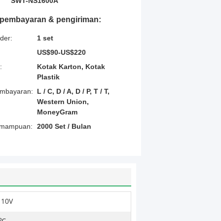
SWT-NS1600A
t pembayaran & pengiriman:
der:
1 set
US$90-US$220
:
Kotak Karton, Kotak
Plastik
embayaran:
L / C, D / A, D / P, T / T,
Western Union,
MoneyGram
emampuan:
2000 Set / Bulan
110V