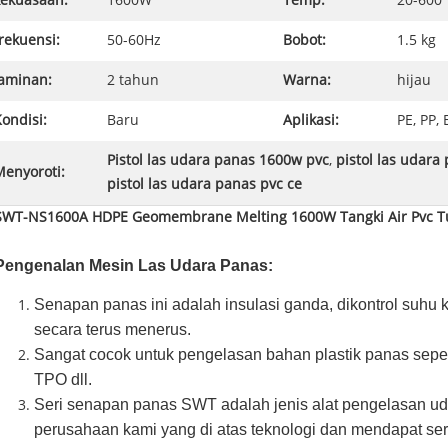
kekuasaan:
1600W
Temp:
20-600
rekuensi:
50-60Hz
Bobot:
1.5 kg
Jaminan:
2 tahun
Warna:
hijau
ondisi:
Baru
Aplikasi:
PE, PP,
Pistol las udara panas 1600w pvc
,
pistol las udara
Menyoroti:
pistol las udara panas pvc ce
SWT-NS1600A HDPE Geomembrane Melting 1600W Tangki Air Pvc T
Pengenalan Mesin Las Udara Panas:
Senapan panas ini adalah insulasi ganda, dikontrol suhu 
secara terus menerus.
Sangat cocok untuk pengelasan bahan plastik panas sepe
TPO dll.
Seri senapan panas SWT adalah jenis alat pengelasan u
perusahaan kami yang di atas teknologi dan mendapat sert