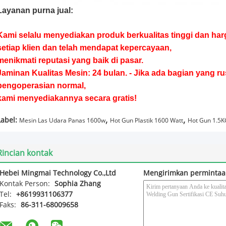
Layanan purna jual:
Kami selalu menyediakan produk berkualitas tinggi dan har
setiap klien dan telah mendapat kepercayaan,
menikmati reputasi yang baik di pasar.
Jaminan Kualitas Mesin: 24 bulan. - Jika ada bagian yang ru
pengoperasian normal,
kami menyediakannya secara gratis!
,
,
Label:
Mesin Las Udara Panas 1600w
Hot Gun Plastik 1600 Watt
Hot Gun 1.5K
Rincian kontak
Hebei Mingmai Technology Co.,Ltd
Mengirimkan permintaa
Kontak Person:
Sophia Zhang
Tel:
+8619931106377
Faks:
86-311-68009658