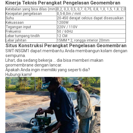
Kinerja Teknis Perangkat Pengelasan Geomembran
Ketebalan yang bisa dilas (mm)
0,2, 0,3, 0,5, 0,7, 0,75, 0,8, 1,0, 1,5, 1,8, 2,0
Kecepatan pengelasan
0,5-8,0m / mnt
Suhu
20-450 derajat celcius dapat disesuaikan
Kekuasaan
1200W
Tegangan input
220V / 110V
Frekuensi
50 / 60Hz
Lebar tumpang tindih
12 CM
Lebar jahitan
15MM * 2, rongga interior 20mm
Situs Konstruksi Perangkat Pengelasan Geomembran
SWT-NSGM1 dapat membantu Anda membangun kolam dengan
sempurna.
Lihat, dia sedang bekerja ... dia bisa memberi makan
geomembrane dengan lancar.
Apakah Anda ingin memiliki yang seperti dia?
Hubungi kami!