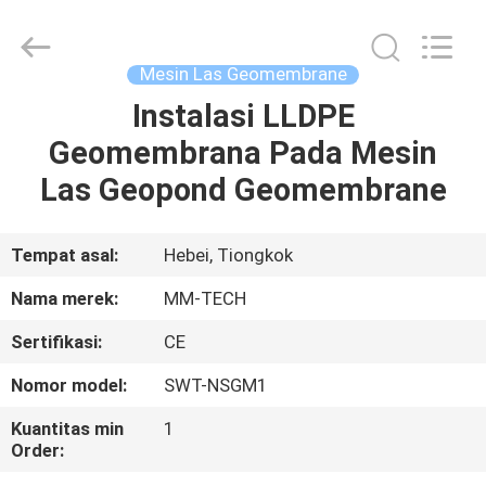
2026
Hebei
Mingmai
Technology
Co.,Ltd.
Mesin Las Geomembrane
All
Rights
Instalasi LLDPE
RUMAH
Reserved.
Geomembrana Pada Mesin
PRODUK
Las Geopond Geomembrane
TENTANG
Tempat asal:
Hebei, Tiongkok
KAMI
Nama merek:
MM-TECH
Sertifikasi:
CE
TUR
Nomor model:
SWT-NSGM1
PABRIK
Kuantitas min
1
Order:
KONTROL