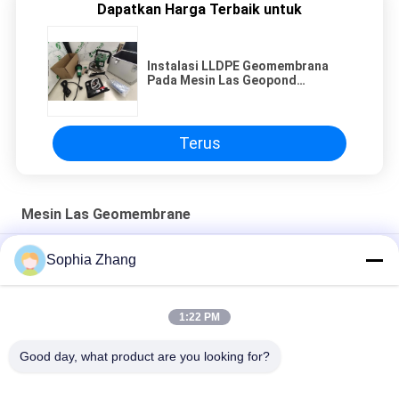
Dapatkan Harga Terbaik untuk
Instalasi LLDPE Geomembrana
Pada Mesin Las Geopond
Geomembrane
Terus
Mesin Las Geomembrane
Mesin Las Geomembrane Wedge HDPE Dalam Tangki
Sophia Zhang
CE Biogester Biogas Plant Geomembrane Wedge Welder
1:22 PM
Instalasi LLDPE Geomembrana Pada Mesin Las Geopond
Geomembrane
Good day, what product are you looking for?
Bad Request
Semua