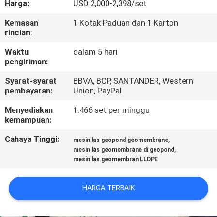
Harga:
USD 2,000-2,398/set
KUALITAS
Kemasan
1 Kotak Paduan dan 1 Karton
rincian:
HUBUNGI
KAMI
Waktu
dalam 5 hari
pengiriman:
Syarat-syarat
BBVA, BCP, SANTANDER, Western
BERITA
pembayaran:
Union, PayPal
Menyediakan
1.466 set per minggu
BLOG
kemampuan:
Cahaya Tinggi:
,
mesin las geopond geomembrane
PERMINTAAN
,
mesin las geomembrane di geopond
mesin las geomembran LLDPE
PENAWARAN
HARGA TERBAIK
SITEMAP