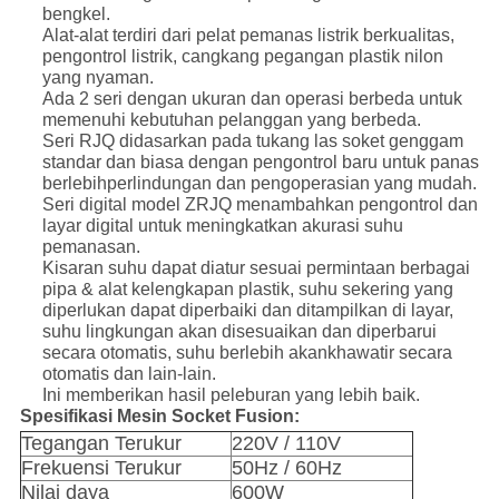
bengkel.
Alat-alat terdiri dari pelat pemanas listrik berkualitas,
pengontrol listrik, cangkang pegangan plastik nilon
yang nyaman.
Ada 2 seri dengan ukuran dan operasi berbeda untuk
memenuhi kebutuhan pelanggan yang berbeda.
Seri RJQ didasarkan pada tukang las soket genggam
standar dan biasa dengan pengontrol baru untuk panas
berlebih
perlindungan dan pengoperasian yang mudah.
Seri digital model ZRJQ menambahkan pengontrol dan
layar digital untuk meningkatkan akurasi suhu
pemanasan.
Kisaran suhu dapat diatur sesuai permintaan berbagai
pipa & alat kelengkapan plastik, suhu sekering yang
diperlukan dapat diperbaiki dan
ditampilkan di layar,
suhu lingkungan akan disesuaikan dan diperbarui
secara otomatis, suhu berlebih akan
khawatir secara
otomatis dan lain-lain.
Ini memberikan hasil peleburan yang lebih baik.
Spesifikasi Mesin Socket Fusion:
Tegangan Terukur
220V / 110V
Frekuensi Terukur
50Hz / 60Hz
Nilai daya
600W