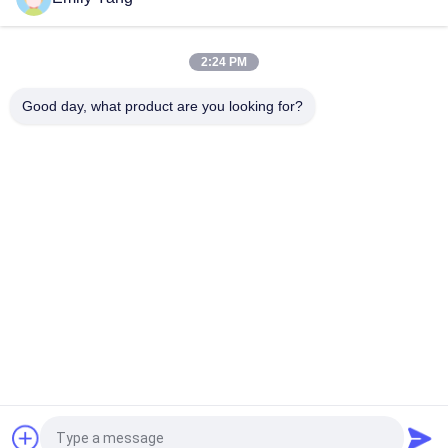
Alat Penggantung Spider PPR / PVDF / PE 20-125mm Untuk
Pengelasan Fusi Soket
2:24 PM
20-63mm PPR PVDF PE Suspending Tool SST-63 Untuk Scoket
Fusion
Good day, what product are you looking for?
Bad Request
Semua
Mesin Las Hidrolik 
Mesin Las Butt 
Butt Fusion
Fusion Pipa HDPE
Mesin Las 
Mesin Las 
Electrofusion
Geomembrane
Mesin Las Butt 
Mesin Las Ekstrusi
Fusion Manual
Mesin Las Socket 
Mesin Fusion Saddle
Fusion
Quote request suatu