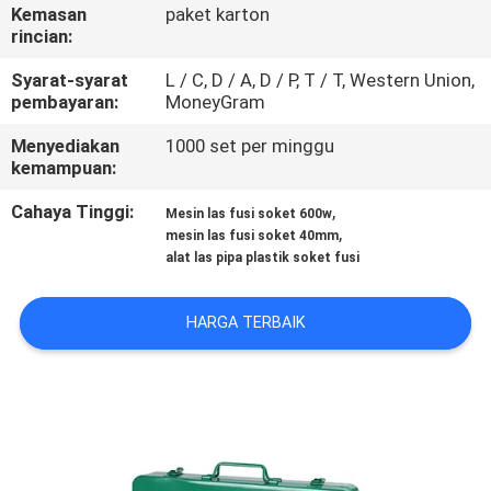
KUALITAS
Kemasan
paket karton
rincian:
HUBUNGI
Syarat-syarat
L / C, D / A, D / P, T / T, Western Union,
pembayaran:
MoneyGram
KAMI
Menyediakan
1000 set per minggu
kemampuan:
BLOG
Cahaya Tinggi:
,
Mesin las fusi soket 600w
,
mesin las fusi soket 40mm
PERMINTAAN
alat las pipa plastik soket fusi
PENAWARAN
HARGA TERBAIK
SITEMAP
PRIVACY
POLICY