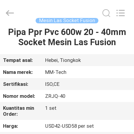
2026
Hebei
Mingmai
Technology
Co.,Ltd.
Mesin Las Socket Fusion
All
Rights
Pipa Ppr Pvc 600w 20 - 40mm
RUMAH
Reserved.
Socket Mesin Las Fusion
PRODUK
Tempat asal:
Hebei, Tiongkok
TENTANG
Nama merek:
MM-Tech
KAMI
Sertifikasi:
ISO,CE
Nomor model:
ZRJQ-40
TUR
PABRIK
Kuantitas min
1 set
Order:
Harga:
USD42-USD58 per set
KONTROL