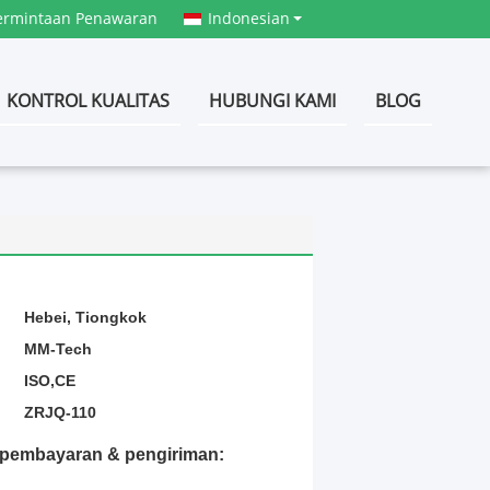
ermintaan Penawaran
Indonesian
KONTROL KUALITAS
HUBUNGI KAMI
BLOG
:
Hebei, Tiongkok
MM-Tech
ISO,CE
ZRJQ-110
t pembayaran & pengiriman: