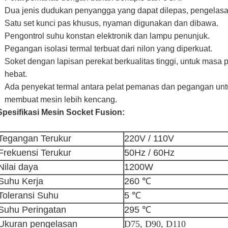
Dua jenis dudukan penyangga yang dapat dilepas, pengelasan
Satu set kunci pas khusus, nyaman digunakan dan dibawa.
Pengontrol suhu konstan elektronik dan lampu penunjuk.
Pegangan isolasi termal terbuat dari nilon yang diperkuat.
Soket dengan lapisan perekat berkualitas tinggi, untuk masa p
hebat.
Ada penyekat termal antara pelat pemanas dan pegangan un
membuat mesin lebih kencang.
Spesifikasi Mesin Socket Fusion:
Tegangan Terukur
220V / 110V
Frekuensi Terukur
50Hz / 60Hz
Nilai daya
1200W
Suhu Kerja
260 ℃
Toleransi Suhu
5 ℃
Suhu Peringatan
295 ℃
Ukuran pengelasan
D75, D90, D110