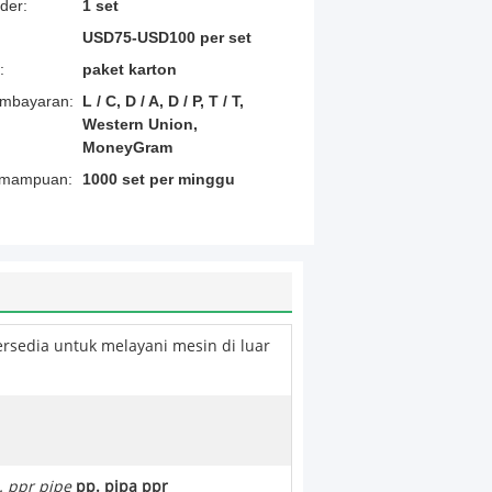
der:
1 set
USD75-USD100 per set
:
paket karton
embayaran:
L / C, D / A, D / P, T / T,
Western Union,
MoneyGram
emampuan:
1000 set per minggu
ersedia untuk melayani mesin di luar
. ppr pipe
pp. pipa ppr