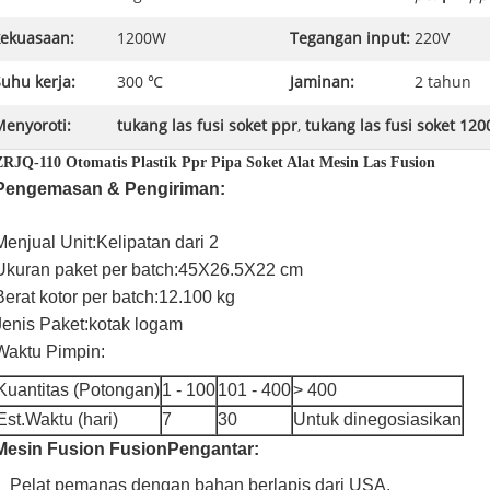
kekuasaan:
1200W
Tegangan input:
220V
uhu kerja:
300 ℃
Jaminan:
2 tahun
Menyoroti:
tukang las fusi soket ppr
,
tukang las fusi soket 12
ZRJQ-110 Otomatis Plastik Ppr Pipa Soket Alat Mesin Las Fusion
Pengemasan & Pengiriman:
Menjual Unit:
Kelipatan dari 2
Ukuran paket per batch:
45X26.5X22 cm
Berat kotor per batch:
12.100 kg
Jenis Paket:
kotak logam
Waktu Pimpin:
Kuantitas (Potongan)
1 - 100
101 - 400
> 400
Est.Waktu (hari)
7
30
Untuk dinegosiasikan
Mesin Fusion Fusion
Pengantar:
Pelat pemanas dengan bahan berlapis dari USA.