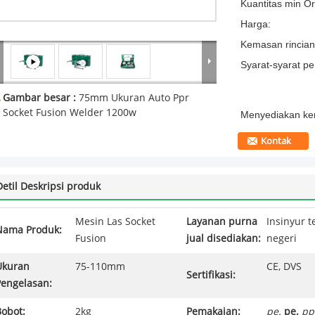
Kuantitas min Or
Harga:
Kemasan rincian
Syarat-syarat p
Gambar besar :
75mm Ukuran Auto Ppr
Socket Fusion Welder 1200w
Menyediakan k
Kontak
Detil Deskripsi produk
Mesin Las Socket
Layanan purna
Insinyur t
Nama Produk:
Fusion
jual disediakan:
negeri
Ukuran
75-110mm
CE, DVS
Sertifikasi:
Pengelasan:
Bobot:
2kg
Pemakaian:
pe.
pe.
pp