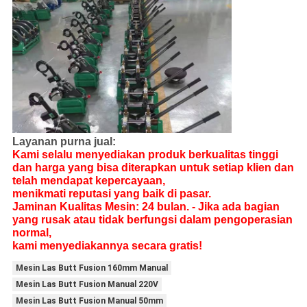
Layanan purna jual:
Kami selalu menyediakan produk berkualitas tinggi
dan harga yang bisa diterapkan untuk setiap klien dan
telah mendapat kepercayaan,
menikmati reputasi yang baik di pasar.
Jaminan Kualitas Mesin: 24 bulan. - Jika ada bagian
yang rusak atau tidak berfungsi dalam pengoperasian
normal,
kami menyediakannya secara gratis!
Mesin Las Butt Fusion 160mm Manual
Mesin Las Butt Fusion Manual 220V
Mesin Las Butt Fusion Manual 50mm