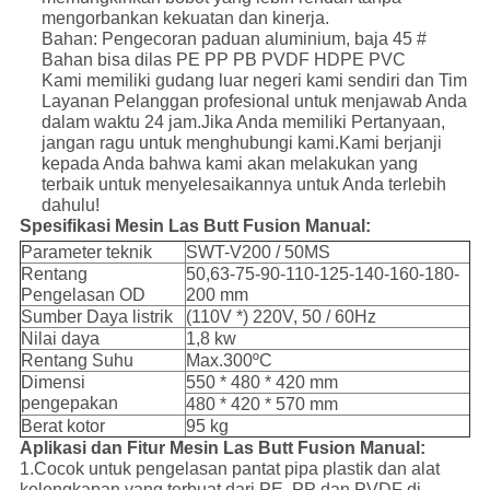
mengorbankan kekuatan dan kinerja.
Bahan: Pengecoran paduan aluminium, baja 45 #
Bahan bisa dilas PE PP PB PVDF HDPE PVC
Kami memiliki gudang luar negeri kami sendiri dan Tim
Layanan Pelanggan profesional untuk menjawab Anda
dalam waktu 24 jam.Jika Anda memiliki Pertanyaan,
jangan ragu untuk menghubungi kami.Kami berjanji
kepada Anda bahwa kami akan melakukan yang
terbaik untuk menyelesaikannya untuk Anda terlebih
dahulu!
Spesifikasi Mesin Las Butt Fusion Manual:
Parameter teknik
SWT-V200 / 50MS
Rentang
50,63-75-90-110-125-140-160-180-
Pengelasan OD
200 mm
Sumber Daya listrik
(110V *) 220V, 50 / 60Hz
Nilai daya
1,8 kw
Rentang Suhu
Max.300ºC
Dimensi
550 * 480 * 420 mm
pengepakan
480 * 420 * 570 mm
Berat kotor
95 kg
Aplikasi dan Fitur Mesin Las Butt Fusion Manual:
1.Cocok untuk pengelasan pantat pipa plastik dan alat
kelengkapan yang terbuat dari PE, PP dan PVDF di