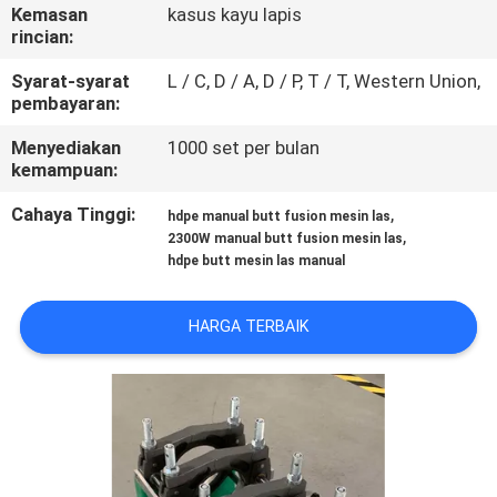
KUALITAS
Kemasan
kasus kayu lapis
rincian:
HUBUNGI
Syarat-syarat
L / C, D / A, D / P, T / T, Western Union,
pembayaran:
KAMI
Menyediakan
1000 set per bulan
kemampuan:
BLOG
Cahaya Tinggi:
,
hdpe manual butt fusion mesin las
,
2300W manual butt fusion mesin las
PERMINTAAN
hdpe butt mesin las manual
PENAWARAN
HARGA TERBAIK
SITEMAP
PRIVACY
POLICY