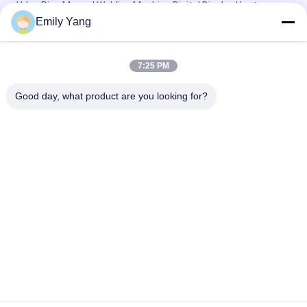
Hdpe Pipe Manual Welding Machine Digital Display Heat
Manual Butt Fusion Welding Machine Untuk Pipe PE 40mm-
Emily Yang
110mm
Mesin Las Butt Fusion Manual 20-75mm Pph
7:25 PM
CE 20-63mm Ppr Pipa Manual Butt Fusion Machine
Good day, what product are you looking for?
Bad Request
Semua
Mesin Las Hidrolik 
Mesin Las Butt 
Butt Fusion
Fusion Pipa HDPE
Mesin Las 
Mesin Las 
Electrofusion
Geomembrane
Mesin Las Butt 
Mesin Las Ekstrusi
Fusion Manual
Mesin Las Socket 
Mesin Fusion Saddle
Fusion