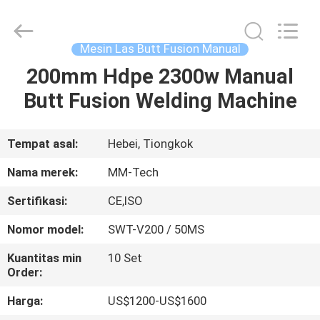
2026
Hebei
Mingmai
Technology
Co.,Ltd.
Mesin Las Butt Fusion Manual
All
Rights
200mm Hdpe 2300w Manual
RUMAH
Reserved.
Butt Fusion Welding Machine
PRODUK
Tempat asal:
Hebei, Tiongkok
TENTANG
Nama merek:
MM-Tech
KAMI
Sertifikasi:
CE,ISO
Nomor model:
SWT-V200 / 50MS
TUR
PABRIK
Kuantitas min
10 Set
Order:
Harga:
US$1200-US$1600
KONTROL