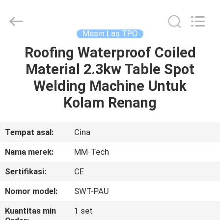
2026
Hebei
Mingmai
Technology
Co.,Ltd.
Mesin Las TPO
All
Rights
Roofing Waterproof Coiled
RUMAH
Reserved.
Material 2.3kw Table Spot
PRODUK
Welding Machine Untuk
Kolam Renang
TENTANG
KAMI
Tempat asal:
Cina
Nama merek:
MM-Tech
TUR
Sertifikasi:
CE
PABRIK
Nomor model:
SWT-PAU
KONTROL
Kuantitas min
1 set