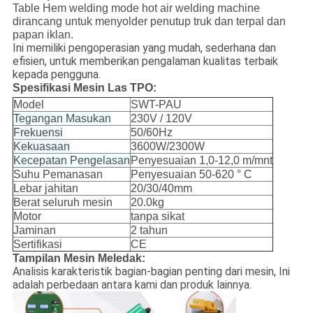
Table Hem welding mode hot air welding machine
dirancang untuk menyolder penutup truk dan terpal dan
papan iklan.
Ini memiliki pengoperasian yang mudah, sederhana dan
efisien, untuk memberikan pengalaman kualitas terbaik
kepada pengguna.
Spesifikasi Mesin Las TPO:
Model
SWT-PAU
Tegangan Masukan
230V / 120V
Frekuensi
50/60Hz
Kekuasaan
3600W/2300W
Kecepatan Pengelasan
Penyesuaian 1,0-12,0 m/mnt
Suhu Pemanasan
Penyesuaian 50-620 ° C
Lebar jahitan
20/30/40mm
Berat seluruh mesin
20.0kg
Motor
tanpa sikat
Jaminan
2 tahun
Sertifikasi
CE
Tampilan Mesin Meledak:
Analisis karakteristik bagian-bagian penting dari mesin, Ini
adalah perbedaan antara kami dan produk lainnya.