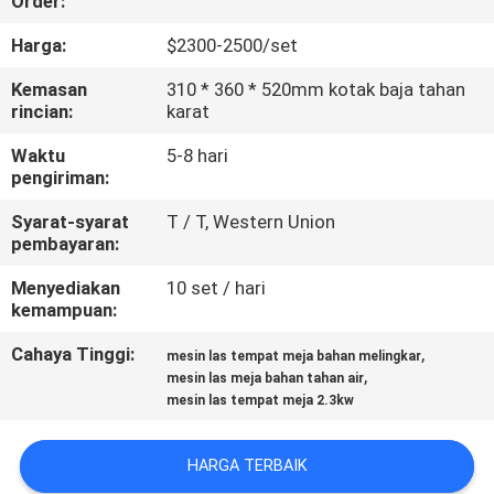
Order:
KUALITAS
Harga:
$2300-2500/set
HUBUNGI
Kemasan
310 * 360 * 520mm kotak baja tahan
rincian:
karat
KAMI
Waktu
5-8 hari
pengiriman:
BLOG
Syarat-syarat
T / T, Western Union
pembayaran:
PERMINTAAN
Menyediakan
10 set / hari
PENAWARAN
kemampuan:
Cahaya Tinggi:
,
mesin las tempat meja bahan melingkar
SITEMAP
,
mesin las meja bahan tahan air
mesin las tempat meja 2.3kw
PRIVACY
HARGA TERBAIK
POLICY