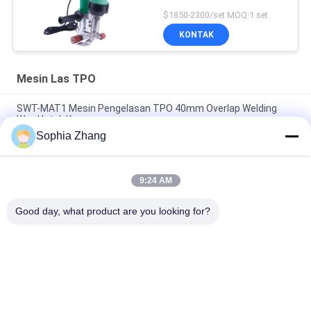
$1850-2300/set MOQ:1 set
KONTAK
Mesin Las TPO
SWT-MAT1 Mesin Pengelasan TPO 40mm Overlap Welding
Way Untuk Kanvas
Sophia Zhang
Mesin Las TPO SWT-UME 40MM untuk Spanduk PVC,
Pengelas Udara Panas
9:24 AM
SWT-TAC Semi Otomatis Membran Atap Tpo Mesin
Pengelasan
Good day, what product are you looking for?
Bad Request
Semua
Mesin Las Hidrolik 
Mesin Las Butt 
Butt Fusion
Fusion Pipa HDPE