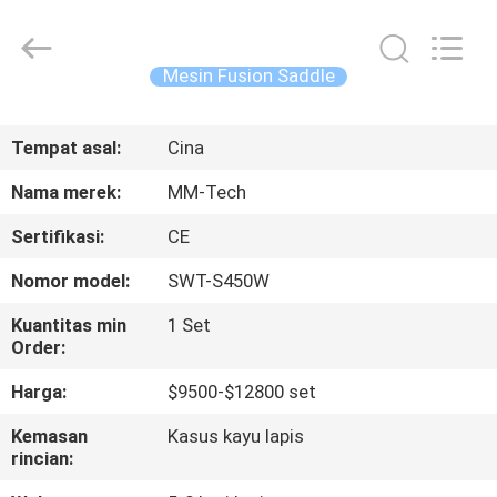
2026
Hebei
Mingmai
Technology
Co.,Ltd.
Mesin Fusion Saddle
All
Rights
RUMAH
Reserved.
Tempat asal:
Cina
PRODUK
Nama merek:
MM-Tech
Sertifikasi:
CE
TENTANG
Nomor model:
SWT-S450W
KAMI
Kuantitas min
1 Set
Order:
TUR
Harga:
$9500-$12800 set
PABRIK
Kemasan
Kasus kayu lapis
rincian:
KONTROL