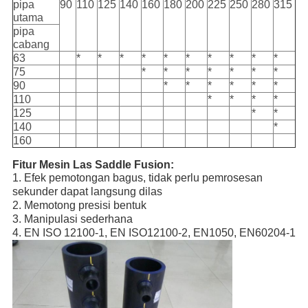
pipa
90
110
125
140
160
180
200
225
250
280
315
utama
pipa
cabang
63
*
*
*
*
*
*
*
*
*
*
75
*
*
*
*
*
*
*
90
*
*
*
*
*
*
110
*
*
*
*
125
*
*
140
*
160
Fitur Mesin Las Saddle Fusion:
1. Efek pemotongan bagus, tidak perlu pemrosesan 
sekunder dapat langsung dilas
2. Memotong presisi bentuk
3. Manipulasi sederhana
4. EN ISO 12100-1, EN ISO12100-2, EN1050, EN60204-1