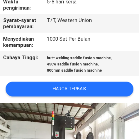
Waktu
5-8 hari kerja
KUALITAS
pengiriman:
Syarat-syarat
T/T, Western Union
HUBUNGI
pembayaran:
KAMI
Menyediakan
1000 Set Per Bulan
kemampuan:
BLOG
Cahaya Tinggi:
,
butt welding saddle fusion machine
,
450w saddle fusion machine
800mm saddle fusion machine
PERMINTAAN
PENAWARAN
HARGA TERBAIK
SITEMAP
PRIVACY
POLICY