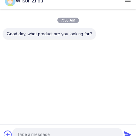
Wilson Zhou
450w Butt Welding 800mm Saddle Fusion Machine
7:50 AM
630w Workshop Fitting Welding Machine 315mm 630mm Hdpe
Pipe Cutting
Good day, what product are you looking for?
Bad Request
Semua
Mesin Las Hidrolik 
Mesin Las Butt 
Butt Fusion
Fusion Pipa HDPE
Mesin Las 
Mesin Las 
Electrofusion
Geomembrane
Mesin Las Butt 
Mesin Las Ekstrusi
Fusion Manual
Mesin Las Socket 
Mesin Fusion Saddle
Fusion