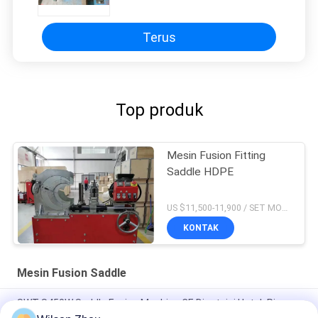
Terus
Top produk
Mesin Fusion Fitting
Saddle HDPE
US $11,500-11,900 / SET MOQ:1
KONTAK
Mesin Fusion Saddle
SWT-S450W Saddle Fusion Machine CE Disetujui Untuk Pipa
HDPE