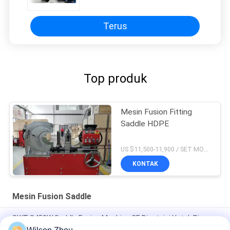
Terus
Top produk
Mesin Fusion Fitting
Saddle HDPE
US $11,500-11,900 / SET MOQ:1
KONTAK
Mesin Fusion Saddle
SWT-S450W Saddle Fusion Machine CE Disetujui Untuk Pipa
HDPE