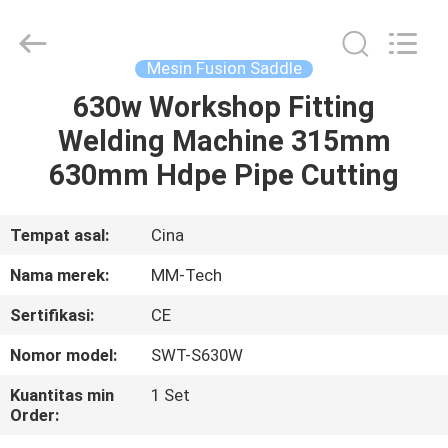
2026
Hebei
Mingmai
Technology
Co.,Ltd.
Mesin Fusion Saddle
All
Rights
630w Workshop Fitting
RUMAH
Reserved.
Welding Machine 315mm
PRODUK
630mm Hdpe Pipe Cutting
TENTANG
Tempat asal:
Cina
KAMI
Nama merek:
MM-Tech
Sertifikasi:
CE
TUR
Nomor model:
SWT-S630W
PABRIK
Kuantitas min
1 Set
Order:
KONTROL