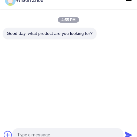
Wilson Zhou
450w Butt Welding 800mm Saddle Fusion Machine
4:55 PM
630w Workshop Fitting Welding Machine 315mm 630mm Hdpe
Pipe Cutting
Good day, what product are you looking for?
Bad Request
Semua
Mesin Las Hidrolik 
Mesin Las Butt 
Butt Fusion
Fusion Pipa HDPE
Mesin Las 
Mesin Las 
Electrofusion
Geomembrane
Mesin Las Butt 
Mesin Las Ekstrusi
Fusion Manual
Mesin Las Socket 
Mesin Fusion Saddle
Fusion
Quote request suatu