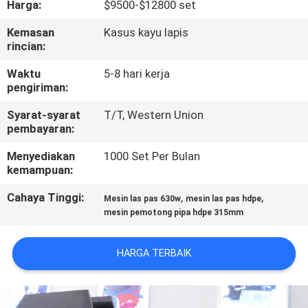
Harga:
$9500-$12800 set
KUALITAS
Kemasan
Kasus kayu lapis
rincian:
HUBUNGI
KAMI
Waktu
5-8 hari kerja
pengiriman:
Syarat-syarat
T/T, Western Union
BLOG
pembayaran:
Menyediakan
1000 Set Per Bulan
PERMINTAAN
kemampuan:
PENAWARAN
Cahaya Tinggi:
,
,
Mesin las pas 630w
mesin las pas hdpe
mesin pemotong pipa hdpe 315mm
SITEMAP
HARGA TERBAIK
PRIVACY
POLICY