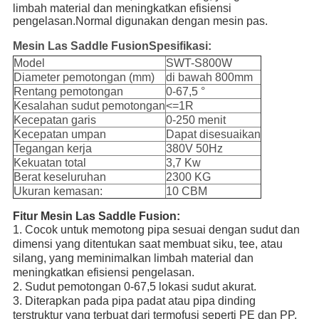
limbah material dan meningkatkan efisiensi 
pengelasan.Normal digunakan dengan mesin pas.
Mesin Las Saddle Fusion
Spesifikasi:
Model
SWT-S800W
Diameter pemotongan (mm)
di bawah 800mm
Rentang pemotongan
0-67,5 °
Kesalahan sudut pemotongan
<=1R
Kecepatan garis
0-250 menit
Kecepatan umpan
Dapat disesuaikan
Tegangan kerja
380V 50Hz
Kekuatan total
3,7 Kw
Berat keseluruhan
2300 KG
Ukuran kemasan:
10 CBM
Fitur Mesin Las Saddle Fusion:
1. Cocok untuk memotong pipa sesuai dengan sudut dan 
dimensi yang ditentukan saat membuat siku, tee, atau 
silang, yang meminimalkan limbah material dan 
meningkatkan efisiensi pengelasan.
2. Sudut pemotongan 0-67,5 lokasi sudut akurat.
3. Diterapkan pada pipa padat atau pipa dinding 
terstruktur yang terbuat dari termofusi seperti PE dan PP, 