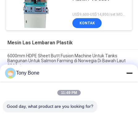
US$9,600-US$14,800/set MOQ:1
KONTAK
Mesin Las Lembaran Plastik
6000mm HDPE Sheet Butt Fusion Machine Untuk Tanks
Bangunan Untuk Salmon Farming di Norwegia Di Bawah Laut
20 Meter
Tony Bone
Mesin Las Tepi Lembaran HDPE 3M Dipasang di Pabrik
Terbesar di Prancis
11:49 PM
Mesin Las Tepi Lembaran PP Tebal 30mm untuk Pembuatan
Truk Pemadam Kebakaran dan Kendaraan Darurat
Good day, what product are you looking for?
Bad Request
Semua
Mesin Las Hidrolik 
Mesin Las Butt 