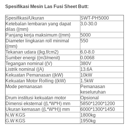
Spesifikasi Mesin Las Fusi Sheet Butt:
Spesifikasi/Ukuran
SWT-PH5000
Ketebalan lembaran yang dapat
3.0-30.0
dilas ((mm)
Panjang kerja maksimum ((mm)
5000
Diameter lingkaran roll minimal
550
((mm)
Tekanan udara ((kg.f/cm2)
6.0-8.0
Sumber energi ((m3/menit)
0.0068
Tegangan nominal ((V)
380V
Listrik nominal ((A)
13.6A
Kekuatan Pemanasan ((kW)
10kW
Kekuatan Motor Rolling ((kW)
1.5kW
Mode pemanasan
Pemanasan
keseluruhan
Drum institusi kekuatan motor
Opsional
Dimensi eksternal ((L*W*H) mm
5850*1200*1200
Ukuran kemasan ((L*W*H)) mm
6000*1300*1450
N.W KGS
1800kg
G.W KGS
1950kg