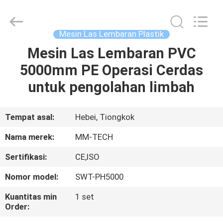
2026
Hebei
Mingmai
Technology
Co.,Ltd.
Mesin Las Lembaran Plastik
All
Rights
Mesin Las Lembaran PVC
RUMAH
Reserved.
5000mm PE Operasi Cerdas
PRODUK
untuk pengolahan limbah
TENTANG
Tempat asal:
Hebei, Tiongkok
KAMI
Nama merek:
MM-TECH
Sertifikasi:
CE,ISO
TUR
Nomor model:
SWT-PH5000
PABRIK
Kuantitas min
1 set
Order:
KONTROL