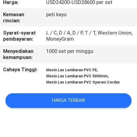
Harga:
USD24200-USD28600 per set
KUALITAS
Kemasan
peti kayu
rincian:
HUBUNGI
KAMI
Syarat-syarat
L / C, D / A, D / P, T / T, Western Union,
pembayaran:
MoneyGram
Menyediakan
1000 set per minggu
BLOG
kemampuan:
Cahaya Tinggi:
,
Mesin Las Lembaran PVC PE
PERMINTAAN
,
Mesin Las Lembaran PVC 5000mm
PENAWARAN
Mesin Las Lembaran PVC Operasi Cerdas
HARGA TERBAIK
SITEMAP
PRIVACY
POLICY