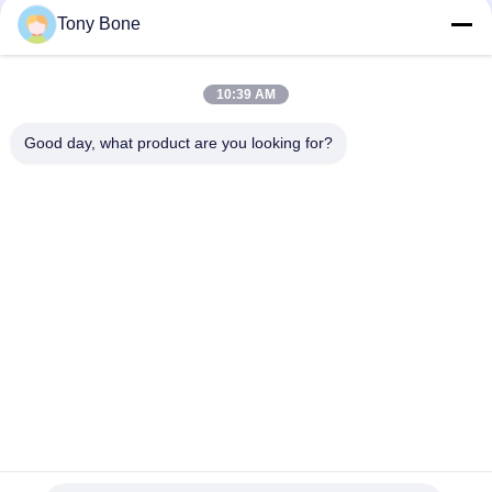
Tony Bone
Mesin Las Tepi Lembaran HDPE 3M Dipasang di Pabrik
Terbesar di Prancis
10:39 AM
Mesin Las Tepi Lembaran PP Tebal 30mm untuk Pembuatan
Truk Pemadam Kebakaran dan Kendaraan Darurat
Good day, what product are you looking for?
Bad Request
Semua
Mesin Las Hidrolik 
Mesin Las Butt 
Butt Fusion
Fusion Pipa HDPE
Mesin Las 
Mesin Las 
Electrofusion
Geomembrane
Mesin Las Butt 
Mesin Las Ekstrusi
Fusion Manual
Mesin Las Socket 
Mesin Fusion Saddle
Fusion