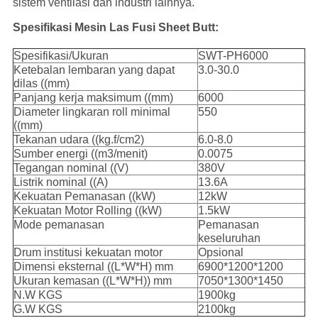
sistem ventilasi dan industri lainnya.
Spesifikasi Mesin Las Fusi Sheet Butt:
Spesifikasi/Ukuran
SWT-PH6000
Ketebalan lembaran yang dapat
3.0-30.0
dilas ((mm)
Panjang kerja maksimum ((mm)
6000
Diameter lingkaran roll minimal
550
((mm)
Tekanan udara ((kg.f/cm2)
6.0-8.0
Sumber energi ((m3/menit)
0.0075
Tegangan nominal ((V)
380V
Listrik nominal ((A)
13.6A
Kekuatan Pemanasan ((kW)
12kW
Kekuatan Motor Rolling ((kW)
1.5kW
Mode pemanasan
Pemanasan
keseluruhan
Drum institusi kekuatan motor
Opsional
Dimensi eksternal ((L*W*H) mm
6900*1200*1200
Ukuran kemasan ((L*W*H)) mm
7050*1300*1450
N.W KGS
1900kg
G.W KGS
2100kg