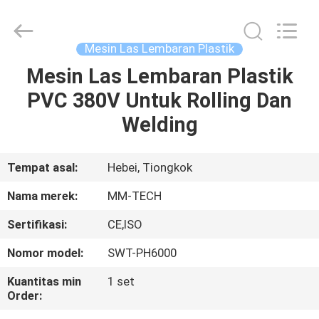
2026
Hebei
Mingmai
Technology
Co.,Ltd.
Mesin Las Lembaran Plastik
All
Rights
Mesin Las Lembaran Plastik
RUMAH
Reserved.
PVC 380V Untuk Rolling Dan
PRODUK
Welding
TENTANG
Tempat asal:
Hebei, Tiongkok
KAMI
Nama merek:
MM-TECH
Sertifikasi:
CE,ISO
TUR
Nomor model:
SWT-PH6000
PABRIK
Kuantitas min
1 set
Order:
KONTROL