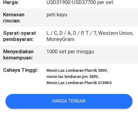
Harga:
USD31900-USD37700 per set
KUALITAS
Kemasan
peti kayu
rincian:
HUBUNGI
KAMI
Syarat-syarat
L / C, D / A, D / P, T / T, Western Union,
pembayaran:
MoneyGram
Menyediakan
1000 set per minggu
BLOG
kemampuan:
Cahaya Tinggi:
,
Mesin Las Lembaran Plastik 380V
PERMINTAAN
,
mesin las lembaran pvc 380V
PENAWARAN
Mesin Las Lembaran Plastik 2100KG
HARGA TERBAIK
SITEMAP
PRIVACY
POLICY