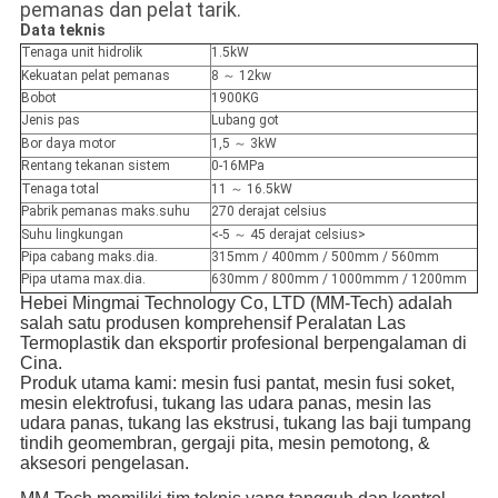
pemanas dan pelat tarik.
Data teknis
Tenaga unit hidrolik
1.5kW
Kekuatan pelat pemanas
8 ～ 12kw
Bobot
1900KG
Jenis pas
Lubang got
Bor daya motor
1,5 ～ 3kW
Rentang tekanan sistem
0-16MPa
Tenaga total
11 ～ 16.5kW
Pabrik pemanas maks.suhu
270 derajat celsius
Suhu lingkungan
<-5 ～ 45 derajat celsius>
Pipa cabang maks.dia.
315mm / 400mm / 500mm / 560mm
Pipa utama max.dia.
630mm / 800mm / 1000mmm / 1200mm
Hebei Mingmai Technology Co, LTD (MM-Tech) adalah
salah satu produsen komprehensif Peralatan Las
Termoplastik dan eksportir profesional berpengalaman di
Cina.
Produk utama kami: mesin fusi pantat, mesin fusi soket,
mesin elektrofusi, tukang las udara panas, mesin las
udara panas, tukang las ekstrusi, tukang las baji tumpang
tindih geomembran, gergaji pita, mesin pemotong, &
aksesori pengelasan.