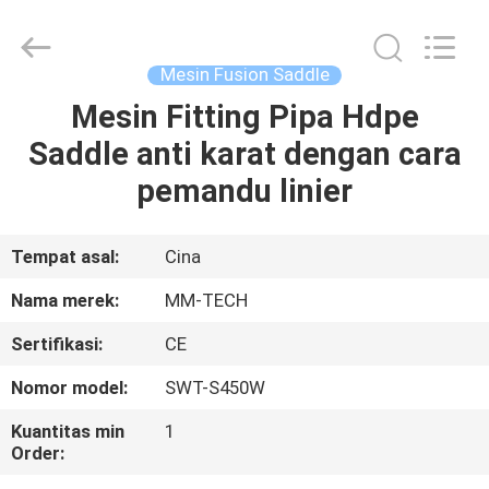
2026
Hebei
Mingmai
Technology
Co.,Ltd.
Mesin Fusion Saddle
All
Rights
Mesin Fitting Pipa Hdpe
RUMAH
Reserved.
Saddle anti karat dengan cara
PRODUK
pemandu linier
TENTANG
Tempat asal:
Cina
KAMI
Nama merek:
MM-TECH
Sertifikasi:
CE
TUR
Nomor model:
SWT-S450W
PABRIK
Kuantitas min
1
Order:
KONTROL