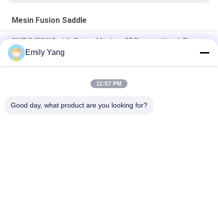
Mesin Fusion Saddle
SWT-S450W Saddle Fusion Machine CE Disetujui Untuk Pipa
HDPE
Emily Yang
450w Butt Welding 800mm Saddle Fusion Machine
11:57 PM
630w Workshop Fitting Welding Machine 315mm 630mm Hdpe
Pipe Cutting
Good day, what product are you looking for?
Bad Request
Semua
Mesin Las Hidrolik 
Mesin Las Butt 
Butt Fusion
Fusion Pipa HDPE
Mesin Las 
Mesin Las 
Electrofusion
Geomembrane
Mesin Las Butt 
Mesin Las Ekstrusi