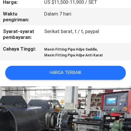
Harga:
US $11,500-11,900 / SET
KUALITAS
Waktu
Dalam 7 hari
pengiriman:
HUBUNGI
KAMI
Syarat-syarat
Serikat barat, t / t, paypal
pembayaran:
Cahaya Tinggi:
,
BLOG
Mesin Fitting Pipa Hdpe Saddle
Mesin Fitting Pipa Hdpe Anti Karat
PERMINTAAN
HARGA TERBAIK
PENAWARAN
SITEMAP
PRIVACY
POLICY