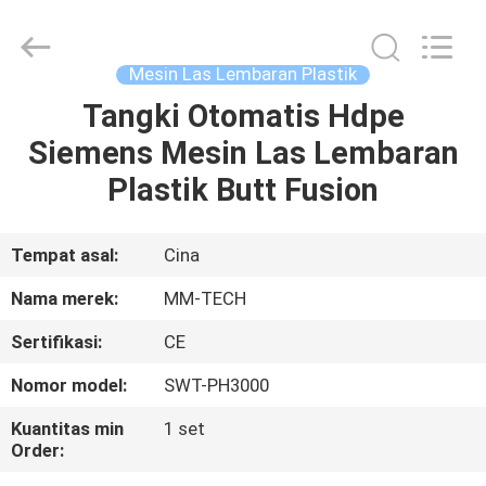
2026
Hebei
Mingmai
Technology
Co.,Ltd.
Mesin Las Lembaran Plastik
All
Rights
Tangki Otomatis Hdpe
RUMAH
Reserved.
Siemens Mesin Las Lembaran
PRODUK
Plastik Butt Fusion
TENTANG
Tempat asal:
Cina
KAMI
Nama merek:
MM-TECH
Sertifikasi:
CE
TUR
Nomor model:
SWT-PH3000
PABRIK
Kuantitas min
1 set
Order:
KONTROL