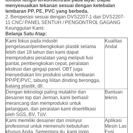
menyesuaikan tekanan sesuai dengan ketebalan
lembaran PP, PE, PVC yang berbeda.
2. Beroperasi sesuai dengan DVS2207-1 dan DVS2207-
11 CNC/ PANEL SENTUH / PENGONTROL GAGANG
Keunggulan Kami:
Belanja Satu Atap:
Kami fokus pada industri
Kualitas
pengelasan/pembengkokan plastik selama
Andal
lebih dari 18 tahun dan kami dapat
memproduksi peralatan yang meliputi fusi
pantat, pembengkokan cepat, peralatan
ekstrusi dan gergaji panel. OBT juga
menyediakan lini produksi untuk lembaran
PP/PE/PVC, tabung lilitan dinding berongga,
batang plastik, dll.
Dengan teknologi paling mutakhir dan
Bantuan
desainer top dari Jerman, kami berhasil
teknis
merancang dan memproduksi untuk
pelanggan, dan peralatan kami disertifikasi
oleh SGS, BV, TüV.
Kami memiliki desainer dan insinyur
Aplikasi
profesional untuk memenuhi kebutuhan
Mesin Las
khusus Anda. Sementara itu, kami ingin
Fusi