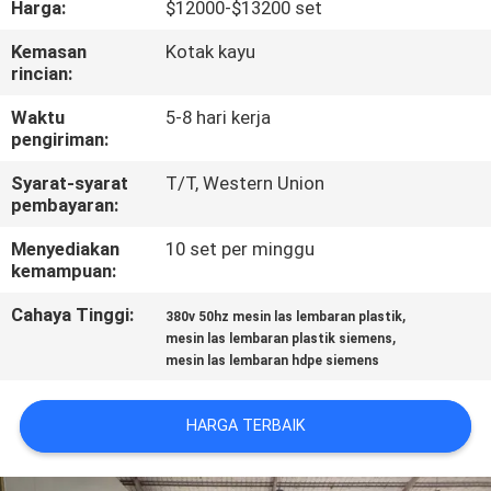
Harga:
$12000-$13200 set
KUALITAS
Kemasan
Kotak kayu
rincian:
HUBUNGI
KAMI
Waktu
5-8 hari kerja
pengiriman:
Syarat-syarat
T/T, Western Union
BLOG
pembayaran:
Menyediakan
10 set per minggu
PERMINTAAN
kemampuan:
PENAWARAN
Cahaya Tinggi:
,
380v 50hz mesin las lembaran plastik
,
mesin las lembaran plastik siemens
mesin las lembaran hdpe siemens
SITEMAP
HARGA TERBAIK
PRIVACY
POLICY