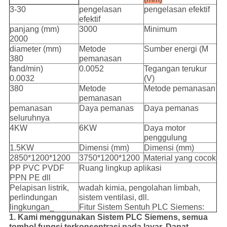
3-30
pengelasan
pengelasan efektif
efektif
panjang (mm)
3000
Minimum
2000
diameter (mm)
Metode
Sumber energi (M
380
pemanasan
fand/min)
0.0052
Tegangan terukur
0.0032
(V)
380
Metode
Metode pemanasan
pemanasan
pemanasan
Daya pemanas
Daya pemanas
seluruhnya
4KW
6KW
Daya motor
penggulung
1.5KW
Dimensi (mm)
Dimensi (mm)
2850*1200*1200
3750*1200*1200
Material yang cocok
PP PVC PVDF
Ruang lingkup aplikasi
PPN PE dll
Pelapisan listrik,
wadah kimia, pengolahan limbah,
perlindungan
sistem ventilasi, dll.
lingkungan_
Fitur Sistem Sentuh PLC Siemens:
1. Kami menggunakan Sistem PLC Siemens, semua
tombol fungsi terkonsentrasi pada layar. Dapat